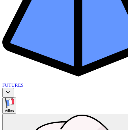
FUTURES
Villes