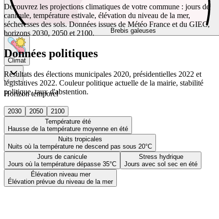
Découvrez les projections climatiques de votre commune : jours de
canicule, température estivale, élévation du niveau de la mer,
sécheresses des sols. Données issues de Météo France et du GIEC,
Brebis galeuses
horizons 2030, 2050 et 2100.
Données politiques
Climat
Résultats des élections municipales 2020, présidentielles 2022 et
législatives 2022. Couleur politique actuelle de la mairie, stabilité
politique, taux d'abstention.
Horizon temporel
2030
2050
2100
Température été
Hausse de la température moyenne en été
Nuits tropicales
Nuits où la température ne descend pas sous 20°C
Jours de canicule
Stress hydrique
Jours où la température dépasse 35°C
Jours avec sol sec en été
Élévation niveau mer
Élévation prévue du niveau de la mer