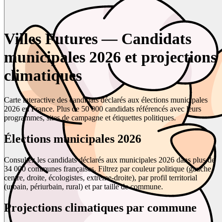
Villes Futures — Candidats
municipales 2026 et projections
climatiques
Carte interactive des candidats déclarés aux élections municipales
2026 en France. Plus de 50 000 candidats référencés avec leurs
programmes, sites de campagne et étiquettes politiques.
Élections municipales 2026
Consultez les candidats déclarés aux municipales 2026 dans plus de
34 000 communes françaises. Filtrez par couleur politique (gauche,
centre, droite, écologistes, extrême-droite), par profil territorial
(urbain, périurbain, rural) et par taille de commune.
Projections climatiques par commune