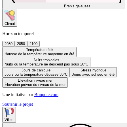
Brebis galeuses
Climat
Horizon temporel
2030
2050
2100
Température été
Hausse de la température moyenne en été
Nuits tropicales
Nuits où la température ne descend pas sous 20°C
Jours de canicule
Stress hydrique
Jours où la température dépasse 35°C
Jours avec sol sec en été
Élévation niveau mer
Élévation prévue du niveau de la mer
Une initiative par
Bonpote.com
Soutenir le projet
Villes