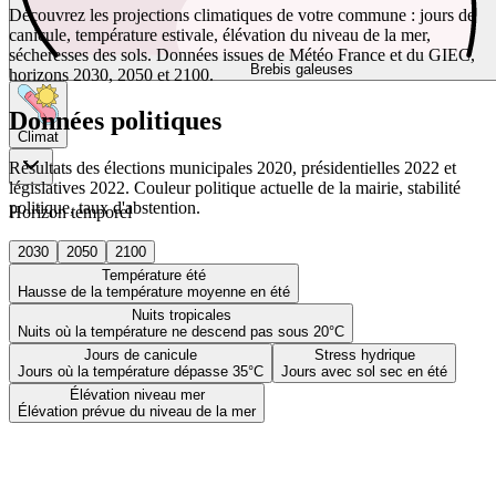
Découvrez les projections climatiques de votre commune : jours de
canicule, température estivale, élévation du niveau de la mer,
sécheresses des sols. Données issues de Météo France et du GIEC,
Brebis galeuses
horizons 2030, 2050 et 2100.
Données politiques
Climat
Résultats des élections municipales 2020, présidentielles 2022 et
législatives 2022. Couleur politique actuelle de la mairie, stabilité
politique, taux d'abstention.
Horizon temporel
2030
2050
2100
Température été
Hausse de la température moyenne en été
Nuits tropicales
Nuits où la température ne descend pas sous 20°C
Jours de canicule
Stress hydrique
Jours où la température dépasse 35°C
Jours avec sol sec en été
Élévation niveau mer
Élévation prévue du niveau de la mer