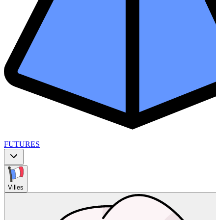
FUTURES
Villes