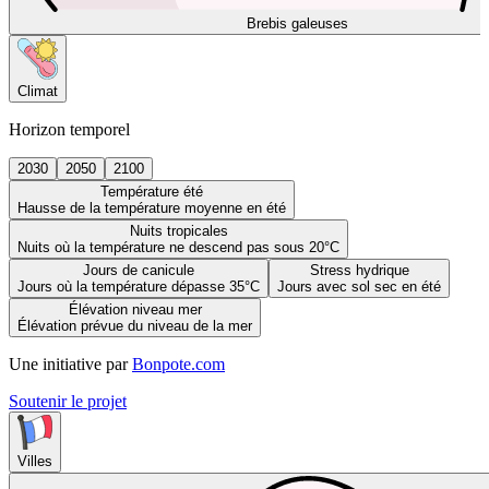
Brebis galeuses
Climat
Horizon temporel
2030
2050
2100
Température été
Hausse de la température moyenne en été
Nuits tropicales
Nuits où la température ne descend pas sous 20°C
Jours de canicule
Stress hydrique
Jours où la température dépasse 35°C
Jours avec sol sec en été
Élévation niveau mer
Élévation prévue du niveau de la mer
Une initiative par
Bonpote.com
Soutenir le projet
Villes