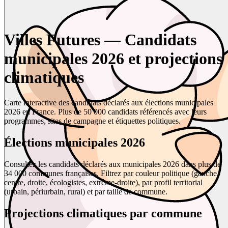
Villes Futures — Candidats
municipales 2026 et projections
climatiques
Carte interactive des candidats déclarés aux élections municipales
2026 en France. Plus de 50 000 candidats référencés avec leurs
programmes, sites de campagne et étiquettes politiques.
Élections municipales 2026
Consultez les candidats déclarés aux municipales 2026 dans plus de
34 000 communes françaises. Filtrez par couleur politique (gauche,
centre, droite, écologistes, extrême-droite), par profil territorial
(urbain, périurbain, rural) et par taille de commune.
Projections climatiques par commune