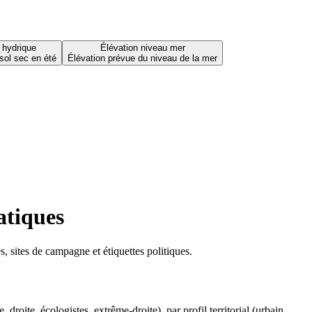
 hydrique
Élévation niveau mer
sol sec en été
Élévation prévue du niveau de la mer
atiques
 sites de campagne et étiquettes politiques.
oite, écologistes, extrême-droite), par profil territorial (urbain,