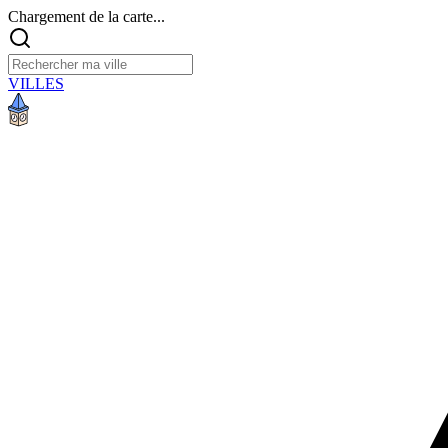
Chargement de la carte...
VILLES