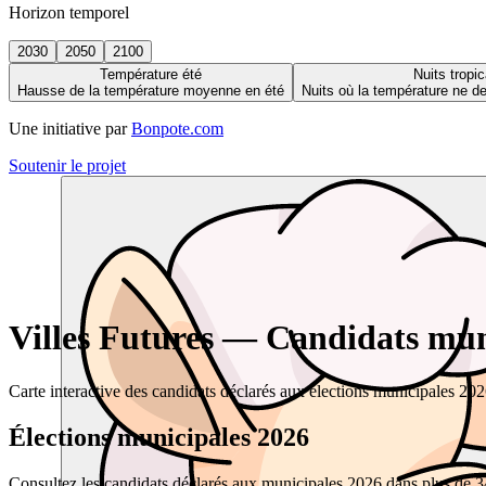
Horizon temporel
2030
2050
2100
Température été
Nuits tropic
Hausse de la température moyenne en été
Nuits où la température ne 
Une initiative par
Bonpote.com
Soutenir le projet
Villes Futures — Candidats muni
Carte interactive des candidats déclarés aux élections municipales 20
Élections municipales 2026
Consultez les candidats déclarés aux municipales 2026 dans plus de 34 0