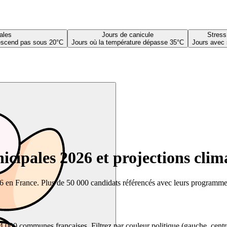
ales
Jours de canicule
Stress
descend pas sous 20°C
Jours où la température dépasse 35°C
Jours avec 
cipales 2026 et projections clim
26 en France. Plus de 50 000 candidats référencés avec leurs programmes,
00 communes françaises. Filtrez par couleur politique (gauche, centre, dr