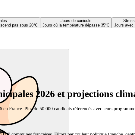
ales
Jours de canicule
Stress
descend pas sous 20°C
Jours où la température dépasse 35°C
Jours avec 
cipales 2026 et projections clim
26 en France. Plus de 50 000 candidats référencés avec leurs programmes,
00 communes françaises. Filtrez par couleur politique (gauche, centre, dr