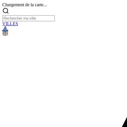
Chargement de la carte...
VILLES