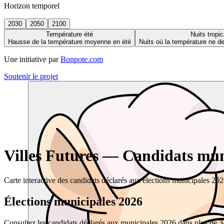
Horizon temporel
2030
2050
2100
Température été
Nuits tropic
Hausse de la température moyenne en été
Nuits où la température ne 
Une initiative par
Bonpote.com
Soutenir le projet
Villes Futures — Candidats muni
Carte interactive des candidats déclarés aux élections municipales 20
Élections municipales 2026
Consultez les candidats déclarés aux municipales 2026 dans plus de 34 0