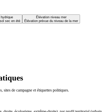
 hydrique
Élévation niveau mer
sol sec en été
Élévation prévue du niveau de la mer
atiques
 sites de campagne et étiquettes politiques.
oite, écologistes, extrême-droite), par profil territorial (urbain,