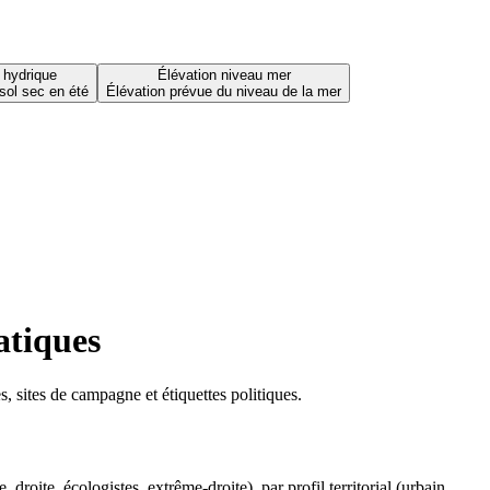
 hydrique
Élévation niveau mer
sol sec en été
Élévation prévue du niveau de la mer
atiques
 sites de campagne et étiquettes politiques.
oite, écologistes, extrême-droite), par profil territorial (urbain,