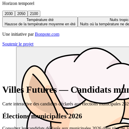
Horizon temporel
2030
2050
2100
Température été
Nuits tropic
Hausse de la température moyenne en été
Nuits où la température ne 
Une initiative par
Bonpote.com
Soutenir le projet
Villes Futures — Candidats muni
Carte interactive des candidats déclarés aux élections municipales 20
Élections municipales 2026
Consultez les candidats déclarés aux municipales 2026 dans plus de 34 0