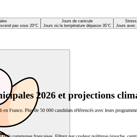
ales
Jours de canicule
Stress
descend pas sous 20°C
Jours où la température dépasse 35°C
Jours avec 
cipales 2026 et projections clim
26 en France. Plus de 50 000 candidats référencés avec leurs programmes,
00 communes françaises. Filtrez par couleur politique (gauche, centre, dr