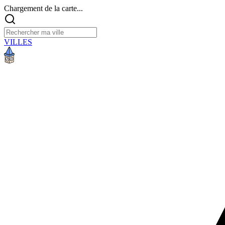
Chargement de la carte...
VILLES