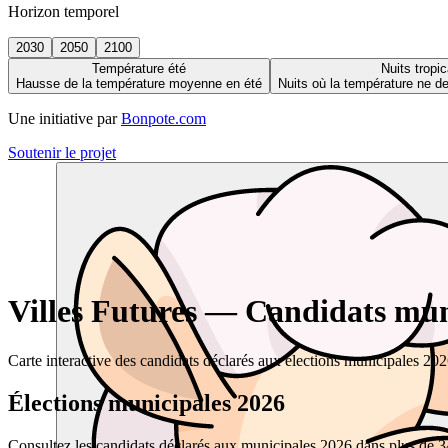
Horizon temporel
2030
2050
2100
Température été
Nuits tropic
Hausse de la température moyenne en été
Nuits où la température ne 
Une initiative par
Bonpote.com
Soutenir le projet
Villes Futures — Candidats muni
Carte interactive des candidats déclarés aux élections municipales 20
Élections municipales 2026
Consultez les candidats déclarés aux municipales 2026 dans plus de 34 0