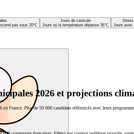
ales
Jours de canicule
Stress
descend pas sous 20°C
Jours où la température dépasse 35°C
Jours avec 
cipales 2026 et projections clim
26 en France. Plus de 50 000 candidats référencés avec leurs programmes,
00 communes françaises. Filtrez par couleur politique (gauche, centre, dr