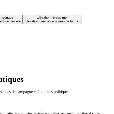
 hydrique
Élévation niveau mer
sol sec en été
Élévation prévue du niveau de la mer
atiques
 sites de campagne et étiquettes politiques.
oite, écologistes, extrême-droite), par profil territorial (urbain,