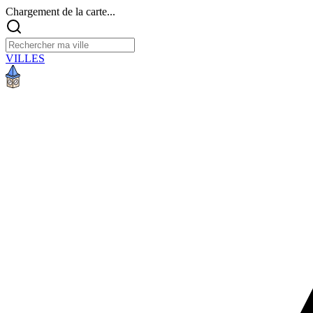
Chargement de la carte...
VILLES