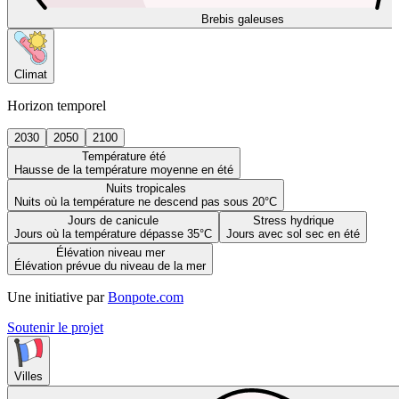
Brebis galeuses
Climat
Horizon temporel
2030
2050
2100
Température été
Hausse de la température moyenne en été
Nuits tropicales
Nuits où la température ne descend pas sous 20°C
Jours de canicule
Stress hydrique
Jours où la température dépasse 35°C
Jours avec sol sec en été
Élévation niveau mer
Élévation prévue du niveau de la mer
Une initiative par
Bonpote.com
Soutenir le projet
Villes