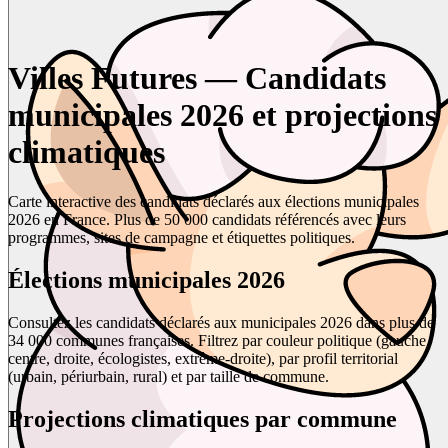
Villes Futures — Candidats
municipales 2026 et projections
climatiques
Carte interactive des candidats déclarés aux élections municipales
2026 en France. Plus de 50 000 candidats référencés avec leurs
programmes, sites de campagne et étiquettes politiques.
Élections municipales 2026
Consultez les candidats déclarés aux municipales 2026 dans plus de
34 000 communes françaises. Filtrez par couleur politique (gauche,
centre, droite, écologistes, extrême-droite), par profil territorial
(urbain, périurbain, rural) et par taille de commune.
Projections climatiques par commune