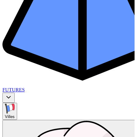
FUTURES
Villes