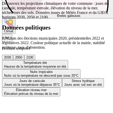
Découvrez les projections climatiques de votre commune : jours de
canicule, température estivale, élévation du niveau de la mer,
sécheresses des sols. Données issues de Météo France et du GIEC,
Brebis galeuses
horizons 2030, 2050 et 2100.
Données politiques
Climat
Résultats des élections municipales 2020, présidentielles 2022 et
législatives 2022. Couleur politique actuelle de la mairie, stabilité
politique, taux d'abstention.
Horizon temporel
2030
2050
2100
Température été
Hausse de la température moyenne en été
Nuits tropicales
Nuits où la température ne descend pas sous 20°C
Jours de canicule
Stress hydrique
Jours où la température dépasse 35°C
Jours avec sol sec en été
Élévation niveau mer
Élévation prévue du niveau de la mer