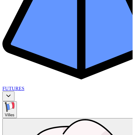
FUTURES
Villes