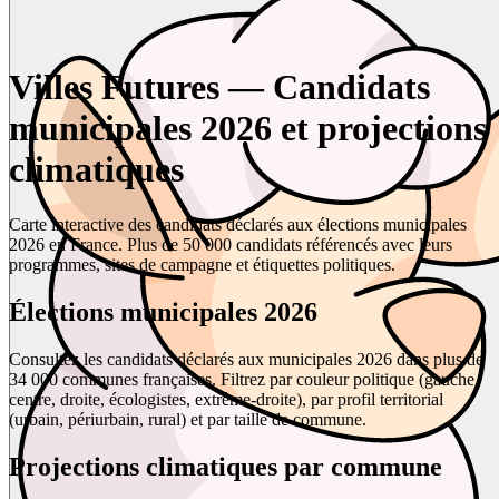
Villes Futures — Candidats
municipales 2026 et projections
climatiques
Carte interactive des candidats déclarés aux élections municipales
2026 en France. Plus de 50 000 candidats référencés avec leurs
programmes, sites de campagne et étiquettes politiques.
Élections municipales 2026
Consultez les candidats déclarés aux municipales 2026 dans plus de
34 000 communes françaises. Filtrez par couleur politique (gauche,
centre, droite, écologistes, extrême-droite), par profil territorial
(urbain, périurbain, rural) et par taille de commune.
Projections climatiques par commune