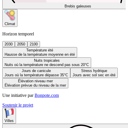
Brebis galeuses
Climat
Horizon temporel
2030
2050
2100
Température été
Hausse de la température moyenne en été
Nuits tropicales
Nuits où la température ne descend pas sous 20°C
Jours de canicule
Stress hydrique
Jours où la température dépasse 35°C
Jours avec sol sec en été
Élévation niveau mer
Élévation prévue du niveau de la mer
Une initiative par
Bonpote.com
Soutenir le projet
Villes