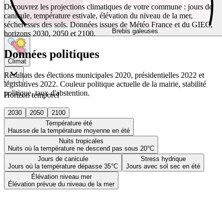
Découvrez les projections climatiques de votre commune : jours de
canicule, température estivale, élévation du niveau de la mer,
sécheresses des sols. Données issues de Météo France et du GIEC,
Brebis galeuses
horizons 2030, 2050 et 2100.
Données politiques
Climat
Résultats des élections municipales 2020, présidentielles 2022 et
législatives 2022. Couleur politique actuelle de la mairie, stabilité
politique, taux d'abstention.
Horizon temporel
2030
2050
2100
Température été
Hausse de la température moyenne en été
Nuits tropicales
Nuits où la température ne descend pas sous 20°C
Jours de canicule
Stress hydrique
Jours où la température dépasse 35°C
Jours avec sol sec en été
Élévation niveau mer
Élévation prévue du niveau de la mer