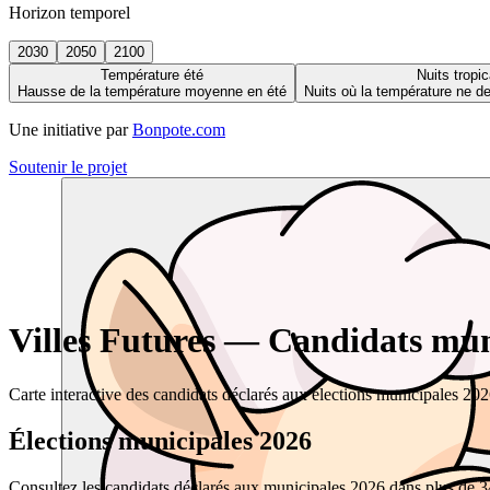
Horizon temporel
2030
2050
2100
Température été
Nuits tropic
Hausse de la température moyenne en été
Nuits où la température ne 
Une initiative par
Bonpote.com
Soutenir le projet
Villes Futures — Candidats muni
Carte interactive des candidats déclarés aux élections municipales 20
Élections municipales 2026
Consultez les candidats déclarés aux municipales 2026 dans plus de 34 0