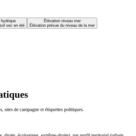
 hydrique
Élévation niveau mer
sol sec en été
Élévation prévue du niveau de la mer
atiques
 sites de campagne et étiquettes politiques.
oite, écologistes, extrême-droite), par profil territorial (urbain,