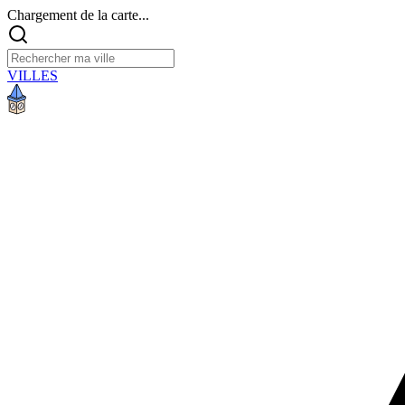
Chargement de la carte...
VILLES