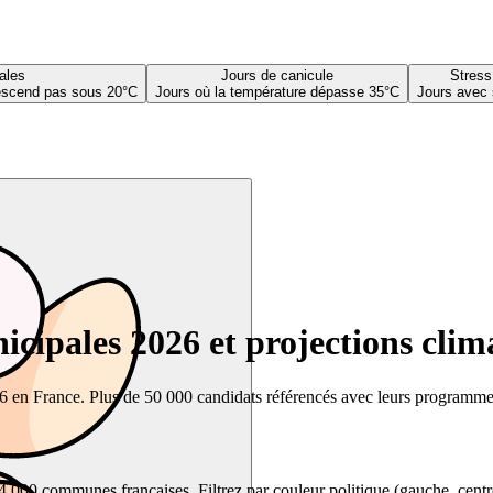
ales
Jours de canicule
Stress
descend pas sous 20°C
Jours où la température dépasse 35°C
Jours avec 
cipales 2026 et projections clim
26 en France. Plus de 50 000 candidats référencés avec leurs programmes,
00 communes françaises. Filtrez par couleur politique (gauche, centre, dr