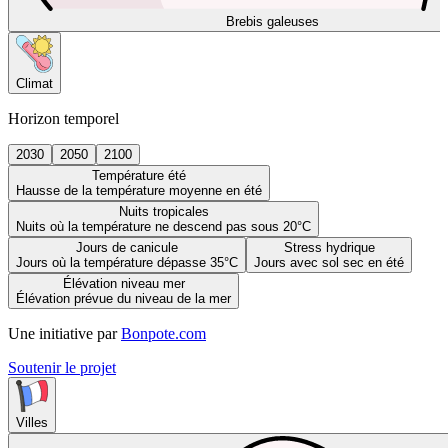
Brebis galeuses
Climat
Horizon temporel
2030
2050
2100
Température été
Hausse de la température moyenne en été
Nuits tropicales
Nuits où la température ne descend pas sous 20°C
Jours de canicule
Stress hydrique
Jours où la température dépasse 35°C
Jours avec sol sec en été
Élévation niveau mer
Élévation prévue du niveau de la mer
Une initiative par
Bonpote.com
Soutenir le projet
Villes