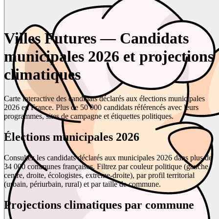
Villes Futures — Candidats
municipales 2026 et projections
climatiques
Carte interactive des candidats déclarés aux élections municipales
2026 en France. Plus de 50 000 candidats référencés avec leurs
programmes, sites de campagne et étiquettes politiques.
Élections municipales 2026
Consultez les candidats déclarés aux municipales 2026 dans plus de
34 000 communes françaises. Filtrez par couleur politique (gauche,
centre, droite, écologistes, extrême-droite), par profil territorial
(urbain, périurbain, rural) et par taille de commune.
Projections climatiques par commune