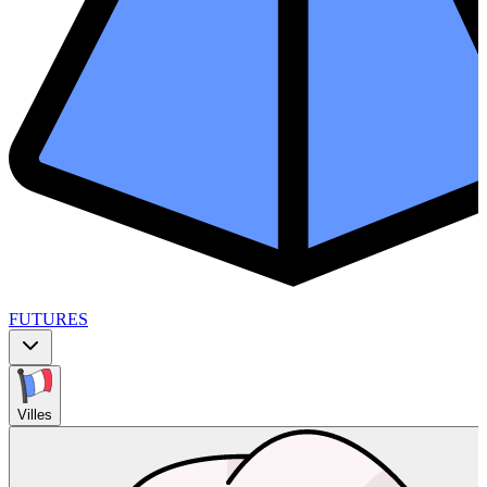
FUTURES
Villes