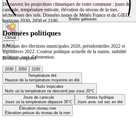
Découvrez les projections climatiques de votre commune : jours de
canicule, température estivale, élévation du niveau de la mer,
sécheresses des sols. Données issues de Météo France et du GIEC,
Brebis galeuses
horizons 2030, 2050 et 2100.
Données politiques
Climat
Résultats des élections municipales 2020, présidentielles 2022 et
législatives 2022. Couleur politique actuelle de la mairie, stabilité
politique, taux d'abstention.
Horizon temporel
2030
2050
2100
Température été
Hausse de la température moyenne en été
Nuits tropicales
Nuits où la température ne descend pas sous 20°C
Jours de canicule
Stress hydrique
Jours où la température dépasse 35°C
Jours avec sol sec en été
Élévation niveau mer
Élévation prévue du niveau de la mer