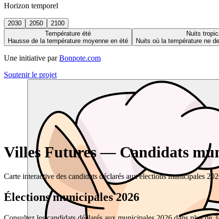
Horizon temporel
2030
2050
2100
Température été
Nuits tropic
Hausse de la température moyenne en été
Nuits où la température ne 
Une initiative par
Bonpote.com
Soutenir le projet
Villes Futures — Candidats muni
Carte interactive des candidats déclarés aux élections municipales 20
Élections municipales 2026
Consultez les candidats déclarés aux municipales 2026 dans plus de 34 0