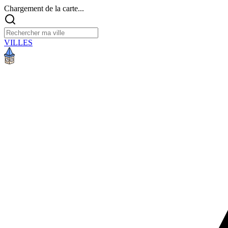
Chargement de la carte...
VILLES