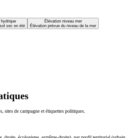
 hydrique
Élévation niveau mer
sol sec en été
Élévation prévue du niveau de la mer
atiques
 sites de campagne et étiquettes politiques.
oite, écologistes, extrême-droite), par profil territorial (urbain,