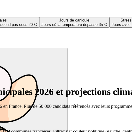
ales
Jours de canicule
Stress
descend pas sous 20°C
Jours où la température dépasse 35°C
Jours avec 
cipales 2026 et projections clim
26 en France. Plus de 50 000 candidats référencés avec leurs programmes,
00 communes françaises. Filtrez par couleur politique (gauche, centre, dr