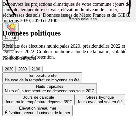
Découvrez les projections climatiques de votre commune : jours de
canicule, température estivale, élévation du niveau de la mer,
sécheresses des sols. Données issues de Météo France et du GIEC,
Brebis galeuses
horizons 2030, 2050 et 2100.
Données politiques
Climat
Résultats des élections municipales 2020, présidentielles 2022 et
législatives 2022. Couleur politique actuelle de la mairie, stabilité
politique, taux d'abstention.
Horizon temporel
2030
2050
2100
Température été
Hausse de la température moyenne en été
Nuits tropicales
Nuits où la température ne descend pas sous 20°C
Jours de canicule
Stress hydrique
Jours où la température dépasse 35°C
Jours avec sol sec en été
Élévation niveau mer
Élévation prévue du niveau de la mer