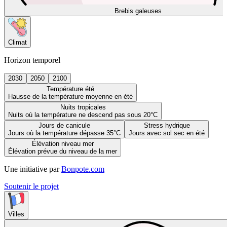
Brebis galeuses
Climat
Horizon temporel
2030
2050
2100
Température été
Hausse de la température moyenne en été
Nuits tropicales
Nuits où la température ne descend pas sous 20°C
Jours de canicule
Stress hydrique
Jours où la température dépasse 35°C
Jours avec sol sec en été
Élévation niveau mer
Élévation prévue du niveau de la mer
Une initiative par
Bonpote.com
Soutenir le projet
Villes