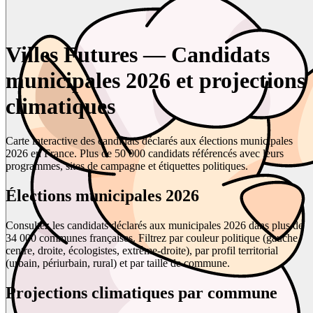
Villes Futures — Candidats
municipales 2026 et projections
climatiques
Carte interactive des candidats déclarés aux élections municipales
2026 en France. Plus de 50 000 candidats référencés avec leurs
programmes, sites de campagne et étiquettes politiques.
Élections municipales 2026
Consultez les candidats déclarés aux municipales 2026 dans plus de
34 000 communes françaises. Filtrez par couleur politique (gauche,
centre, droite, écologistes, extrême-droite), par profil territorial
(urbain, périurbain, rural) et par taille de commune.
Projections climatiques par commune