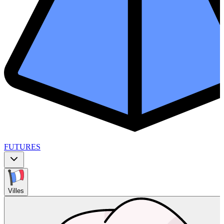
FUTURES
Villes