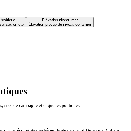
 hydrique
Élévation niveau mer
sol sec en été
Élévation prévue du niveau de la mer
atiques
 sites de campagne et étiquettes politiques.
oite, écologistes, extrême-droite), par profil territorial (urbain,