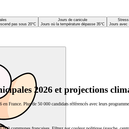
ales
Jours de canicule
Stress
descend pas sous 20°C
Jours où la température dépasse 35°C
Jours avec 
cipales 2026 et projections clim
26 en France. Plus de 50 000 candidats référencés avec leurs programmes,
00 communes françaises. Filtrez par couleur politique (gauche, centre, dr