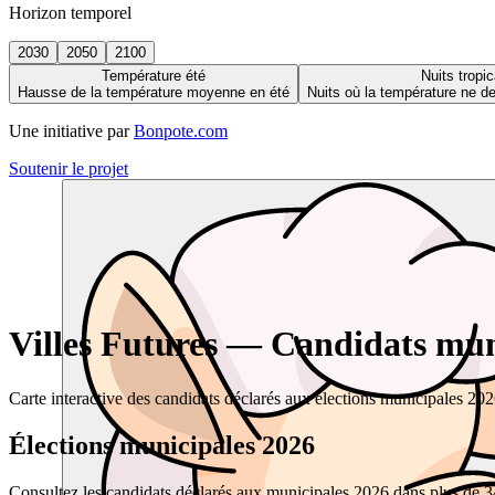
Horizon temporel
2030
2050
2100
Température été
Nuits tropic
Hausse de la température moyenne en été
Nuits où la température ne 
Une initiative par
Bonpote.com
Soutenir le projet
Villes Futures — Candidats muni
Carte interactive des candidats déclarés aux élections municipales 20
Élections municipales 2026
Consultez les candidats déclarés aux municipales 2026 dans plus de 34 0