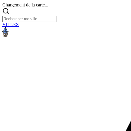
Chargement de la carte...
VILLES