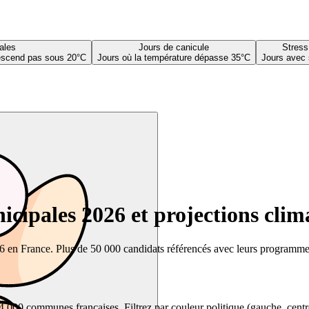
ales
Jours de canicule
Stress
descend pas sous 20°C
Jours où la température dépasse 35°C
Jours avec 
cipales 2026 et projections clim
26 en France. Plus de 50 000 candidats référencés avec leurs programmes,
00 communes françaises. Filtrez par couleur politique (gauche, centre, dr