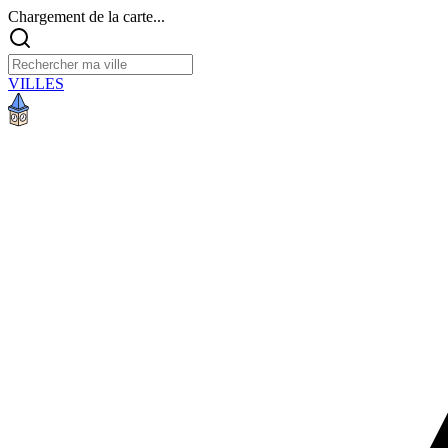
Chargement de la carte...
VILLES