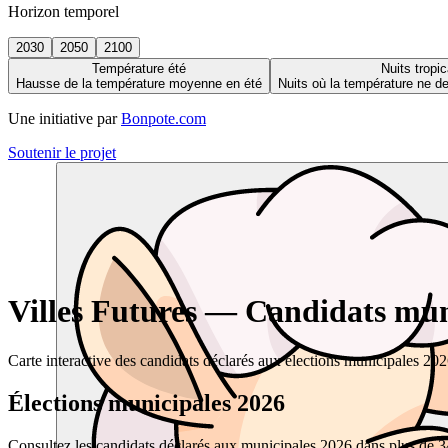
Horizon temporel
2030
2050
2100
Température été
Nuits tropic
Hausse de la température moyenne en été
Nuits où la température ne 
Une initiative par
Bonpote.com
Soutenir le projet
Villes Futures — Candidats muni
Carte interactive des candidats déclarés aux élections municipales 20
Élections municipales 2026
Consultez les candidats déclarés aux municipales 2026 dans plus de 34 0