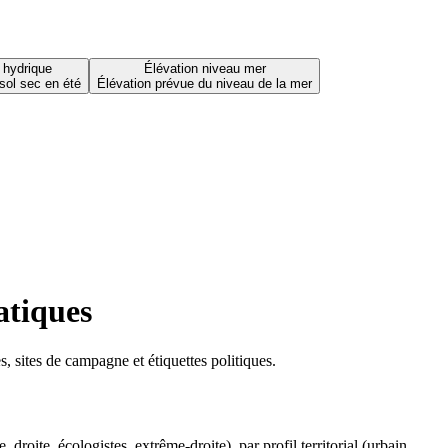
 hydrique
Élévation niveau mer
sol sec en été
Élévation prévue du niveau de la mer
atiques
 sites de campagne et étiquettes politiques.
oite, écologistes, extrême-droite), par profil territorial (urbain,