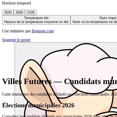
Horizon temporel
2030
2050
2100
Température été
Nuits tropic
Hausse de la température moyenne en été
Nuits où la température ne 
Une initiative par
Bonpote.com
Soutenir le projet
Villes Futures — Candidats muni
Carte interactive des candidats déclarés aux élections municipales 20
Élections municipales 2026
Consultez les candidats déclarés aux municipales 2026 dans plus de 34 0