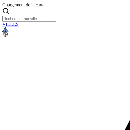
Chargement de la carte...
VILLES