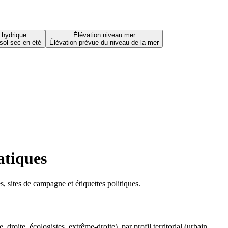
 hydrique
Élévation niveau mer
sol sec en été
Élévation prévue du niveau de la mer
atiques
 sites de campagne et étiquettes politiques.
oite, écologistes, extrême-droite), par profil territorial (urbain,