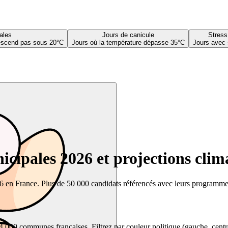
ales
Jours de canicule
Stress
descend pas sous 20°C
Jours où la température dépasse 35°C
Jours avec 
cipales 2026 et projections clim
26 en France. Plus de 50 000 candidats référencés avec leurs programmes,
00 communes françaises. Filtrez par couleur politique (gauche, centre, dr