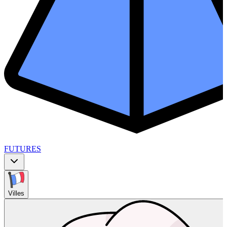
FUTURES
Villes