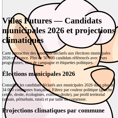
Villes Futures — Candidats
municipales 2026 et projections
climatiques
Carte interactive des candidats déclarés aux élections municipales
2026 en France. Plus de 50 000 candidats référencés avec leurs
programmes, sites de campagne et étiquettes politiques.
Élections municipales 2026
Consultez les candidats déclarés aux municipales 2026 dans plus de
34 000 communes françaises. Filtrez par couleur politique (gauche,
centre, droite, écologistes, extrême-droite), par profil territorial
(urbain, périurbain, rural) et par taille de commune.
Projections climatiques par commune