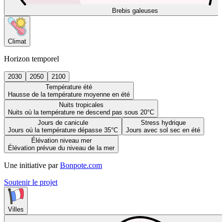
Brebis galeuses
Climat
Horizon temporel
2030
2050
2100
Température été
Hausse de la température moyenne en été
Nuits tropicales
Nuits où la température ne descend pas sous 20°C
Jours de canicule
Stress hydrique
Jours où la température dépasse 35°C
Jours avec sol sec en été
Élévation niveau mer
Élévation prévue du niveau de la mer
Une initiative par
Bonpote.com
Soutenir le projet
Villes