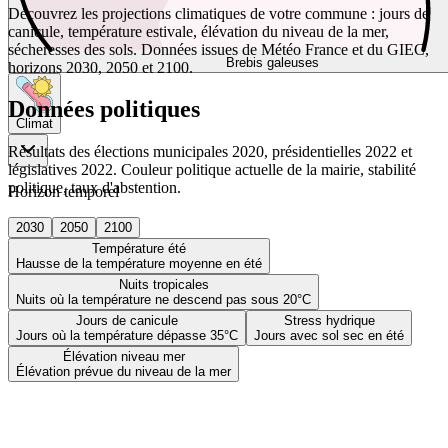
Découvrez les projections climatiques de votre commune : jours de
canicule, température estivale, élévation du niveau de la mer,
sécheresses des sols. Données issues de Météo France et du GIEC,
Brebis galeuses
horizons 2030, 2050 et 2100.
Données politiques
Climat
Résultats des élections municipales 2020, présidentielles 2022 et
législatives 2022. Couleur politique actuelle de la mairie, stabilité
politique, taux d'abstention.
Horizon temporel
2030
2050
2100
Température été
Hausse de la température moyenne en été
Nuits tropicales
Nuits où la température ne descend pas sous 20°C
Jours de canicule
Stress hydrique
Jours où la température dépasse 35°C
Jours avec sol sec en été
Élévation niveau mer
Élévation prévue du niveau de la mer