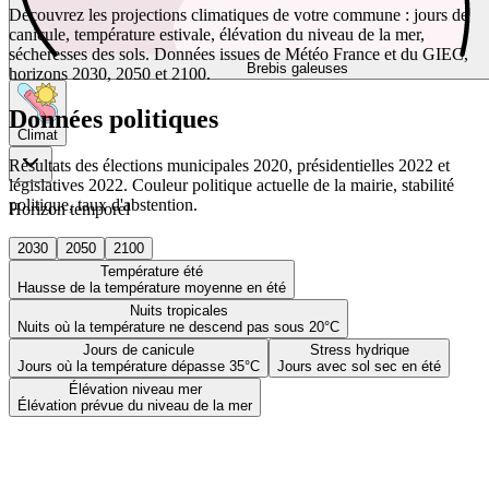
Découvrez les projections climatiques de votre commune : jours de
canicule, température estivale, élévation du niveau de la mer,
sécheresses des sols. Données issues de Météo France et du GIEC,
Brebis galeuses
horizons 2030, 2050 et 2100.
Données politiques
Climat
Résultats des élections municipales 2020, présidentielles 2022 et
législatives 2022. Couleur politique actuelle de la mairie, stabilité
politique, taux d'abstention.
Horizon temporel
2030
2050
2100
Température été
Hausse de la température moyenne en été
Nuits tropicales
Nuits où la température ne descend pas sous 20°C
Jours de canicule
Stress hydrique
Jours où la température dépasse 35°C
Jours avec sol sec en été
Élévation niveau mer
Élévation prévue du niveau de la mer