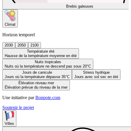
Brebis galeuses
Climat
Horizon temporel
2030
2050
2100
Température été
Hausse de la température moyenne en été
Nuits tropicales
Nuits où la température ne descend pas sous 20°C
Jours de canicule
Stress hydrique
Jours où la température dépasse 35°C
Jours avec sol sec en été
Élévation niveau mer
Élévation prévue du niveau de la mer
Une initiative par
Bonpote.com
Soutenir le projet
Villes