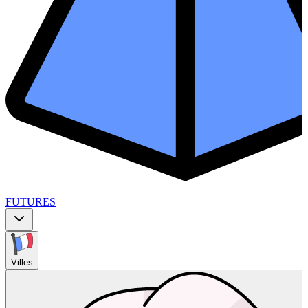
FUTURES
Villes