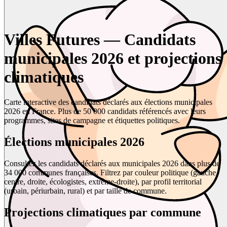
Villes Futures — Candidats
municipales 2026 et projections
climatiques
Carte interactive des candidats déclarés aux élections municipales
2026 en France. Plus de 50 000 candidats référencés avec leurs
programmes, sites de campagne et étiquettes politiques.
Élections municipales 2026
Consultez les candidats déclarés aux municipales 2026 dans plus de
34 000 communes françaises. Filtrez par couleur politique (gauche,
centre, droite, écologistes, extrême-droite), par profil territorial
(urbain, périurbain, rural) et par taille de commune.
Projections climatiques par commune