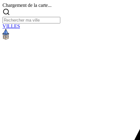
Chargement de la carte...
VILLES