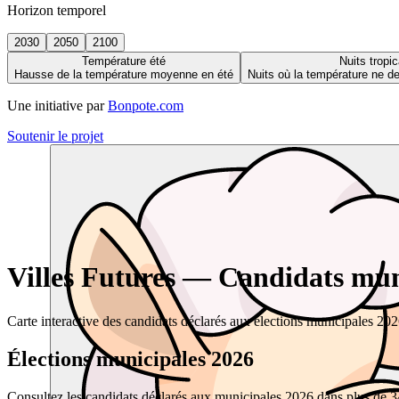
Horizon temporel
2030
2050
2100
Température été
Nuits tropic
Hausse de la température moyenne en été
Nuits où la température ne 
Une initiative par
Bonpote.com
Soutenir le projet
Villes Futures — Candidats muni
Carte interactive des candidats déclarés aux élections municipales 20
Élections municipales 2026
Consultez les candidats déclarés aux municipales 2026 dans plus de 34 0