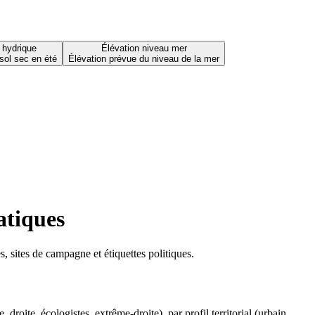
 hydrique
Élévation niveau mer
sol sec en été
Élévation prévue du niveau de la mer
atiques
 sites de campagne et étiquettes politiques.
oite, écologistes, extrême-droite), par profil territorial (urbain,