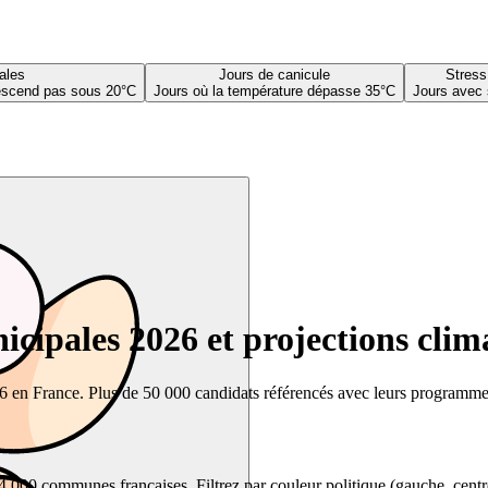
ales
Jours de canicule
Stress
descend pas sous 20°C
Jours où la température dépasse 35°C
Jours avec 
cipales 2026 et projections clim
26 en France. Plus de 50 000 candidats référencés avec leurs programmes,
00 communes françaises. Filtrez par couleur politique (gauche, centre, dr