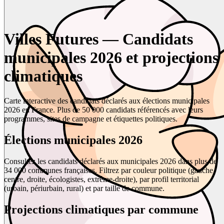
Villes Futures — Candidats
municipales 2026 et projections
climatiques
Carte interactive des candidats déclarés aux élections municipales
2026 en France. Plus de 50 000 candidats référencés avec leurs
programmes, sites de campagne et étiquettes politiques.
Élections municipales 2026
Consultez les candidats déclarés aux municipales 2026 dans plus de
34 000 communes françaises. Filtrez par couleur politique (gauche,
centre, droite, écologistes, extrême-droite), par profil territorial
(urbain, périurbain, rural) et par taille de commune.
Projections climatiques par commune