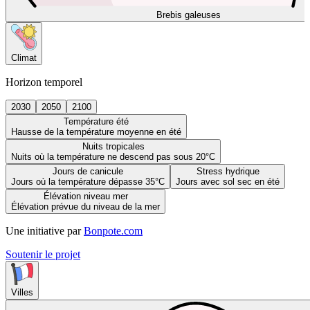
Brebis galeuses
Climat
Horizon temporel
2030
2050
2100
Température été
Hausse de la température moyenne en été
Nuits tropicales
Nuits où la température ne descend pas sous 20°C
Jours de canicule
Stress hydrique
Jours où la température dépasse 35°C
Jours avec sol sec en été
Élévation niveau mer
Élévation prévue du niveau de la mer
Une initiative par
Bonpote.com
Soutenir le projet
Villes