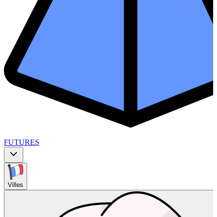
FUTURES
Villes