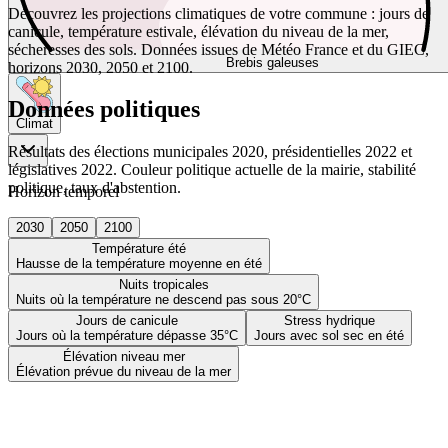
Découvrez les projections climatiques de votre commune : jours de
canicule, température estivale, élévation du niveau de la mer,
sécheresses des sols. Données issues de Météo France et du GIEC,
Brebis galeuses
horizons 2030, 2050 et 2100.
Données politiques
Climat
Résultats des élections municipales 2020, présidentielles 2022 et
législatives 2022. Couleur politique actuelle de la mairie, stabilité
politique, taux d'abstention.
Horizon temporel
2030
2050
2100
Température été
Hausse de la température moyenne en été
Nuits tropicales
Nuits où la température ne descend pas sous 20°C
Jours de canicule
Stress hydrique
Jours où la température dépasse 35°C
Jours avec sol sec en été
Élévation niveau mer
Élévation prévue du niveau de la mer