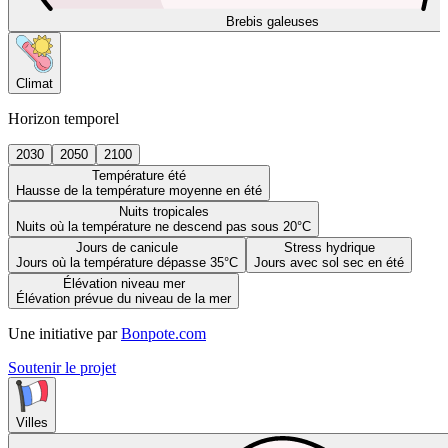
Brebis galeuses
Climat
Horizon temporel
2030
2050
2100
Température été
Hausse de la température moyenne en été
Nuits tropicales
Nuits où la température ne descend pas sous 20°C
Jours de canicule
Stress hydrique
Jours où la température dépasse 35°C
Jours avec sol sec en été
Élévation niveau mer
Élévation prévue du niveau de la mer
Une initiative par
Bonpote.com
Soutenir le projet
Villes