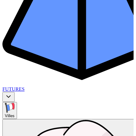
FUTURES
Villes