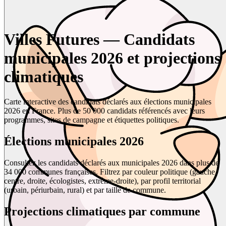
Villes Futures — Candidats
municipales 2026 et projections
climatiques
Carte interactive des candidats déclarés aux élections municipales
2026 en France. Plus de 50 000 candidats référencés avec leurs
programmes, sites de campagne et étiquettes politiques.
Élections municipales 2026
Consultez les candidats déclarés aux municipales 2026 dans plus de
34 000 communes françaises. Filtrez par couleur politique (gauche,
centre, droite, écologistes, extrême-droite), par profil territorial
(urbain, périurbain, rural) et par taille de commune.
Projections climatiques par commune