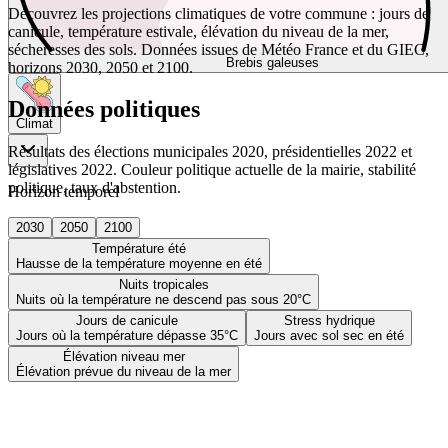
Découvrez les projections climatiques de votre commune : jours de
canicule, température estivale, élévation du niveau de la mer,
sécheresses des sols. Données issues de Météo France et du GIEC,
Brebis galeuses
horizons 2030, 2050 et 2100.
Données politiques
Climat
Résultats des élections municipales 2020, présidentielles 2022 et
législatives 2022. Couleur politique actuelle de la mairie, stabilité
politique, taux d'abstention.
Horizon temporel
2030
2050
2100
Température été
Hausse de la température moyenne en été
Nuits tropicales
Nuits où la température ne descend pas sous 20°C
Jours de canicule
Stress hydrique
Jours où la température dépasse 35°C
Jours avec sol sec en été
Élévation niveau mer
Élévation prévue du niveau de la mer