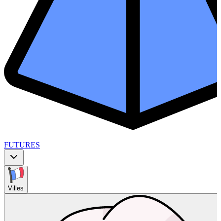
FUTURES
Villes