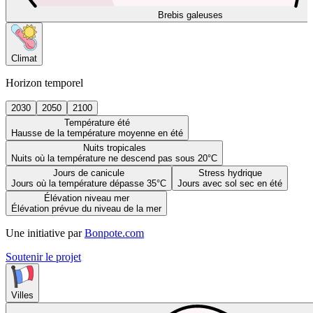
Brebis galeuses
Climat
Horizon temporel
2030
2050
2100
Température été
Hausse de la température moyenne en été
Nuits tropicales
Nuits où la température ne descend pas sous 20°C
Jours de canicule
Stress hydrique
Jours où la température dépasse 35°C
Jours avec sol sec en été
Élévation niveau mer
Élévation prévue du niveau de la mer
Une initiative par
Bonpote.com
Soutenir le projet
Villes