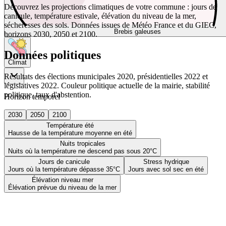
Découvrez les projections climatiques de votre commune : jours de
canicule, température estivale, élévation du niveau de la mer,
sécheresses des sols. Données issues de Météo France et du GIEC,
Brebis galeuses
horizons 2030, 2050 et 2100.
Données politiques
Climat
Résultats des élections municipales 2020, présidentielles 2022 et
législatives 2022. Couleur politique actuelle de la mairie, stabilité
politique, taux d'abstention.
Horizon temporel
2030
2050
2100
Température été
Hausse de la température moyenne en été
Nuits tropicales
Nuits où la température ne descend pas sous 20°C
Jours de canicule
Stress hydrique
Jours où la température dépasse 35°C
Jours avec sol sec en été
Élévation niveau mer
Élévation prévue du niveau de la mer