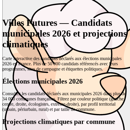
Villes Futures — Candidats
municipales 2026 et projections
climatiques
Carte interactive des candidats déclarés aux élections municipales
2026 en France. Plus de 50 000 candidats référencés avec leurs
programmes, sites de campagne et étiquettes politiques.
Élections municipales 2026
Consultez les candidats déclarés aux municipales 2026 dans plus de
34 000 communes françaises. Filtrez par couleur politique (gauche,
centre, droite, écologistes, extrême-droite), par profil territorial
(urbain, périurbain, rural) et par taille de commune.
Projections climatiques par commune