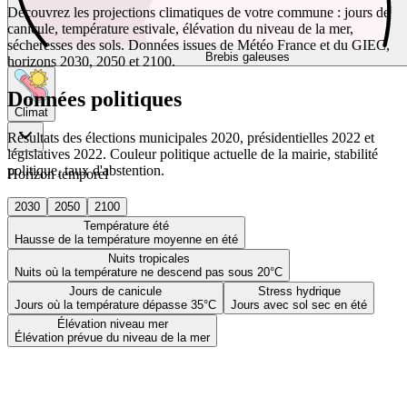
Découvrez les projections climatiques de votre commune : jours de
canicule, température estivale, élévation du niveau de la mer,
sécheresses des sols. Données issues de Météo France et du GIEC,
Brebis galeuses
horizons 2030, 2050 et 2100.
Données politiques
Climat
Résultats des élections municipales 2020, présidentielles 2022 et
législatives 2022. Couleur politique actuelle de la mairie, stabilité
politique, taux d'abstention.
Horizon temporel
2030
2050
2100
Température été
Hausse de la température moyenne en été
Nuits tropicales
Nuits où la température ne descend pas sous 20°C
Jours de canicule
Stress hydrique
Jours où la température dépasse 35°C
Jours avec sol sec en été
Élévation niveau mer
Élévation prévue du niveau de la mer