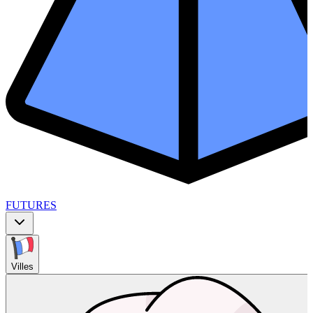
FUTURES
Villes