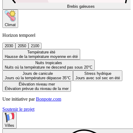
Brebis galeuses
Climat
Horizon temporel
2030
2050
2100
Température été
Hausse de la température moyenne en été
Nuits tropicales
Nuits où la température ne descend pas sous 20°C
Jours de canicule
Stress hydrique
Jours où la température dépasse 35°C
Jours avec sol sec en été
Élévation niveau mer
Élévation prévue du niveau de la mer
Une initiative par
Bonpote.com
Soutenir le projet
Villes