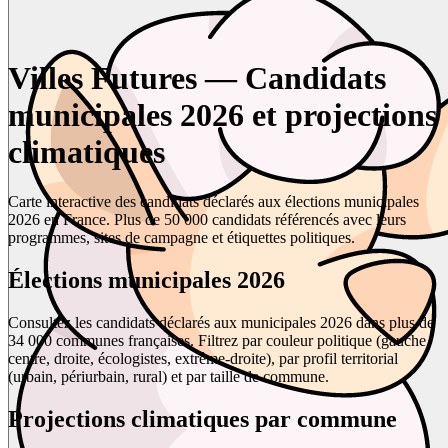
Villes Futures — Candidats
municipales 2026 et projections
climatiques
Carte interactive des candidats déclarés aux élections municipales
2026 en France. Plus de 50 000 candidats référencés avec leurs
programmes, sites de campagne et étiquettes politiques.
Élections municipales 2026
Consultez les candidats déclarés aux municipales 2026 dans plus de
34 000 communes françaises. Filtrez par couleur politique (gauche,
centre, droite, écologistes, extrême-droite), par profil territorial
(urbain, périurbain, rural) et par taille de commune.
Projections climatiques par commune