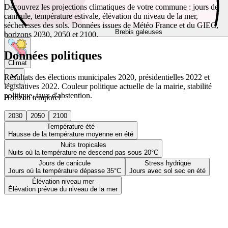
Découvrez les projections climatiques de votre commune : jours de
canicule, température estivale, élévation du niveau de la mer,
sécheresses des sols. Données issues de Météo France et du GIEC,
Brebis galeuses
horizons 2030, 2050 et 2100.
Données politiques
Climat
Résultats des élections municipales 2020, présidentielles 2022 et
législatives 2022. Couleur politique actuelle de la mairie, stabilité
politique, taux d'abstention.
Horizon temporel
2030
2050
2100
Température été
Hausse de la température moyenne en été
Nuits tropicales
Nuits où la température ne descend pas sous 20°C
Jours de canicule
Stress hydrique
Jours où la température dépasse 35°C
Jours avec sol sec en été
Élévation niveau mer
Élévation prévue du niveau de la mer