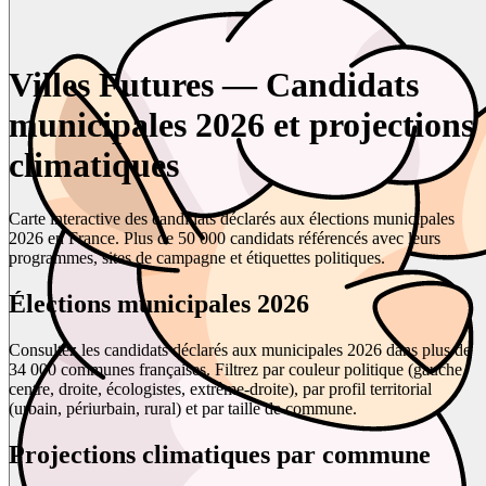
Villes Futures — Candidats
municipales 2026 et projections
climatiques
Carte interactive des candidats déclarés aux élections municipales
2026 en France. Plus de 50 000 candidats référencés avec leurs
programmes, sites de campagne et étiquettes politiques.
Élections municipales 2026
Consultez les candidats déclarés aux municipales 2026 dans plus de
34 000 communes françaises. Filtrez par couleur politique (gauche,
centre, droite, écologistes, extrême-droite), par profil territorial
(urbain, périurbain, rural) et par taille de commune.
Projections climatiques par commune