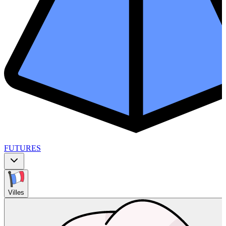
FUTURES
Villes