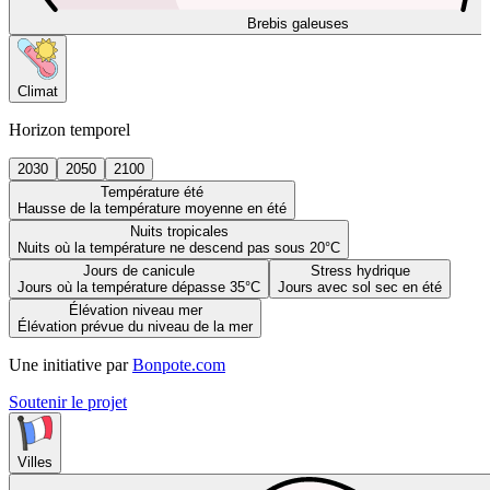
Brebis galeuses
Climat
Horizon temporel
2030
2050
2100
Température été
Hausse de la température moyenne en été
Nuits tropicales
Nuits où la température ne descend pas sous 20°C
Jours de canicule
Stress hydrique
Jours où la température dépasse 35°C
Jours avec sol sec en été
Élévation niveau mer
Élévation prévue du niveau de la mer
Une initiative par
Bonpote.com
Soutenir le projet
Villes