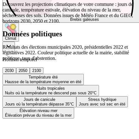
Découvrez les projections climatiques de votre commune : jours de
canicule, température estivale, élévation du niveau de la mer,
sécheresses des sols. Données issues de Météo France et du GIEC,
Brebis galeuses
horizons 2030, 2050 et 2100.
Données politiques
Climat
Résultats des élections municipales 2020, présidentielles 2022 et
législatives 2022. Couleur politique actuelle de la mairie, stabilité
politique, taux d'abstention.
Horizon temporel
2030
2050
2100
Température été
Hausse de la température moyenne en été
Nuits tropicales
Nuits où la température ne descend pas sous 20°C
Jours de canicule
Stress hydrique
Jours où la température dépasse 35°C
Jours avec sol sec en été
Élévation niveau mer
Élévation prévue du niveau de la mer