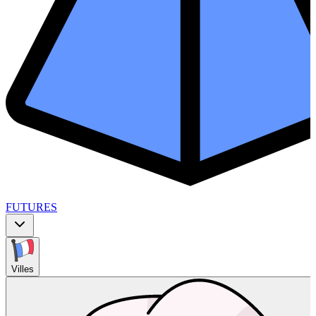
FUTURES
Villes