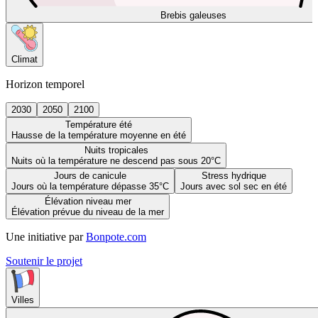
Brebis galeuses
Climat
Horizon temporel
2030
2050
2100
Température été
Hausse de la température moyenne en été
Nuits tropicales
Nuits où la température ne descend pas sous 20°C
Jours de canicule
Stress hydrique
Jours où la température dépasse 35°C
Jours avec sol sec en été
Élévation niveau mer
Élévation prévue du niveau de la mer
Une initiative par
Bonpote.com
Soutenir le projet
Villes