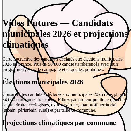
Villes Futures — Candidats
municipales 2026 et projections
climatiques
Carte interactive des candidats déclarés aux élections municipales
2026 en France. Plus de 50 000 candidats référencés avec leurs
programmes, sites de campagne et étiquettes politiques.
Élections municipales 2026
Consultez les candidats déclarés aux municipales 2026 dans plus de
34 000 communes françaises. Filtrez par couleur politique (gauche,
centre, droite, écologistes, extrême-droite), par profil territorial
(urbain, périurbain, rural) et par taille de commune.
Projections climatiques par commune