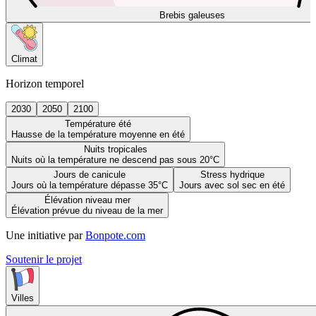
Brebis galeuses
Climat
Horizon temporel
2030
2050
2100
Température été
Hausse de la température moyenne en été
Nuits tropicales
Nuits où la température ne descend pas sous 20°C
Jours de canicule
Stress hydrique
Jours où la température dépasse 35°C
Jours avec sol sec en été
Élévation niveau mer
Élévation prévue du niveau de la mer
Une initiative par
Bonpote.com
Soutenir le projet
Villes