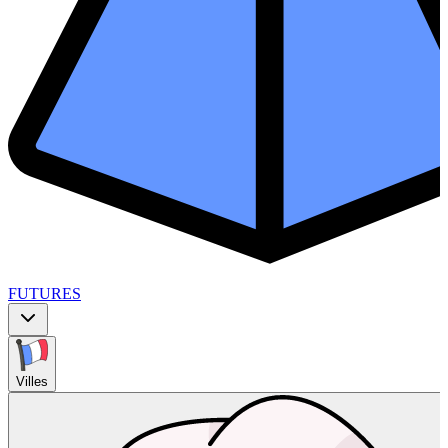
FUTURES
Villes