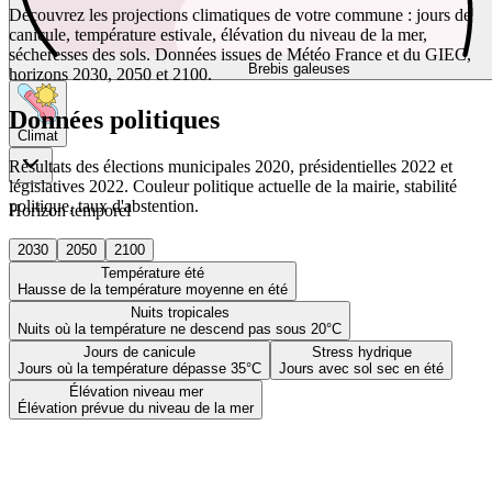
Découvrez les projections climatiques de votre commune : jours de
canicule, température estivale, élévation du niveau de la mer,
sécheresses des sols. Données issues de Météo France et du GIEC,
Brebis galeuses
horizons 2030, 2050 et 2100.
Données politiques
Climat
Résultats des élections municipales 2020, présidentielles 2022 et
législatives 2022. Couleur politique actuelle de la mairie, stabilité
politique, taux d'abstention.
Horizon temporel
2030
2050
2100
Température été
Hausse de la température moyenne en été
Nuits tropicales
Nuits où la température ne descend pas sous 20°C
Jours de canicule
Stress hydrique
Jours où la température dépasse 35°C
Jours avec sol sec en été
Élévation niveau mer
Élévation prévue du niveau de la mer