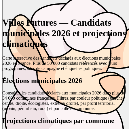
Villes Futures — Candidats
municipales 2026 et projections
climatiques
Carte interactive des candidats déclarés aux élections municipales
2026 en France. Plus de 50 000 candidats référencés avec leurs
programmes, sites de campagne et étiquettes politiques.
Élections municipales 2026
Consultez les candidats déclarés aux municipales 2026 dans plus de
34 000 communes françaises. Filtrez par couleur politique (gauche,
centre, droite, écologistes, extrême-droite), par profil territorial
(urbain, périurbain, rural) et par taille de commune.
Projections climatiques par commune