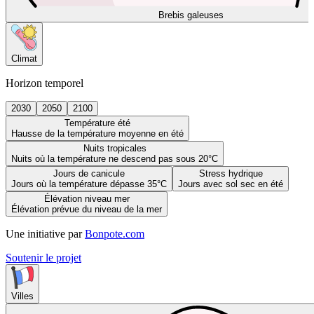
Brebis galeuses
Climat
Horizon temporel
2030
2050
2100
Température été
Hausse de la température moyenne en été
Nuits tropicales
Nuits où la température ne descend pas sous 20°C
Jours de canicule
Stress hydrique
Jours où la température dépasse 35°C
Jours avec sol sec en été
Élévation niveau mer
Élévation prévue du niveau de la mer
Une initiative par
Bonpote.com
Soutenir le projet
Villes