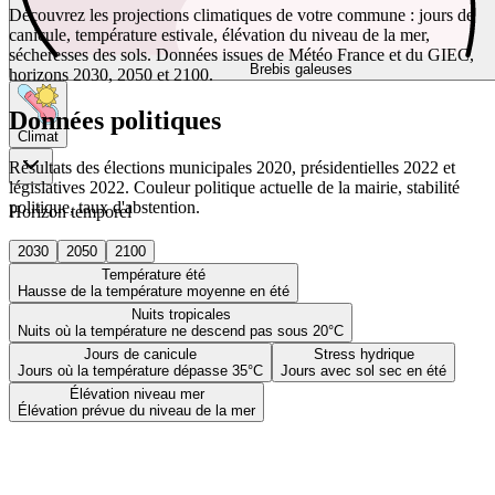
Découvrez les projections climatiques de votre commune : jours de
canicule, température estivale, élévation du niveau de la mer,
sécheresses des sols. Données issues de Météo France et du GIEC,
Brebis galeuses
horizons 2030, 2050 et 2100.
Données politiques
Climat
Résultats des élections municipales 2020, présidentielles 2022 et
législatives 2022. Couleur politique actuelle de la mairie, stabilité
politique, taux d'abstention.
Horizon temporel
2030
2050
2100
Température été
Hausse de la température moyenne en été
Nuits tropicales
Nuits où la température ne descend pas sous 20°C
Jours de canicule
Stress hydrique
Jours où la température dépasse 35°C
Jours avec sol sec en été
Élévation niveau mer
Élévation prévue du niveau de la mer