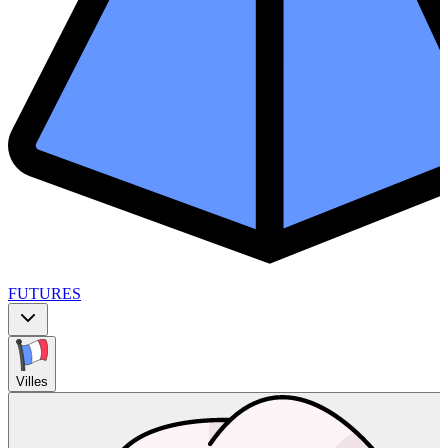
FUTURES
Villes