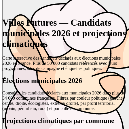
Villes Futures — Candidats
municipales 2026 et projections
climatiques
Carte interactive des candidats déclarés aux élections municipales
2026 en France. Plus de 50 000 candidats référencés avec leurs
programmes, sites de campagne et étiquettes politiques.
Élections municipales 2026
Consultez les candidats déclarés aux municipales 2026 dans plus de
34 000 communes françaises. Filtrez par couleur politique (gauche,
centre, droite, écologistes, extrême-droite), par profil territorial
(urbain, périurbain, rural) et par taille de commune.
Projections climatiques par commune