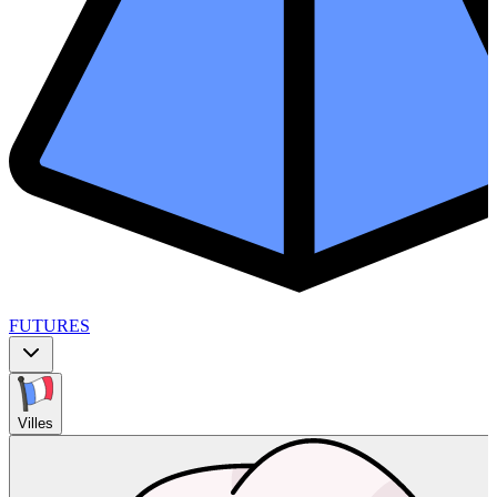
FUTURES
Villes