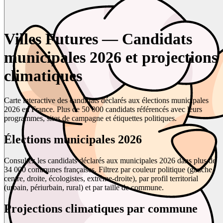
Villes Futures — Candidats
municipales 2026 et projections
climatiques
Carte interactive des candidats déclarés aux élections municipales
2026 en France. Plus de 50 000 candidats référencés avec leurs
programmes, sites de campagne et étiquettes politiques.
Élections municipales 2026
Consultez les candidats déclarés aux municipales 2026 dans plus de
34 000 communes françaises. Filtrez par couleur politique (gauche,
centre, droite, écologistes, extrême-droite), par profil territorial
(urbain, périurbain, rural) et par taille de commune.
Projections climatiques par commune