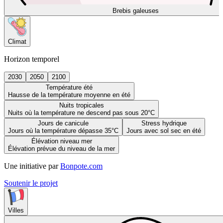
Brebis galeuses
Climat
Horizon temporel
2030
2050
2100
Température été
Hausse de la température moyenne en été
Nuits tropicales
Nuits où la température ne descend pas sous 20°C
Jours de canicule
Stress hydrique
Jours où la température dépasse 35°C
Jours avec sol sec en été
Élévation niveau mer
Élévation prévue du niveau de la mer
Une initiative par
Bonpote.com
Soutenir le projet
Villes