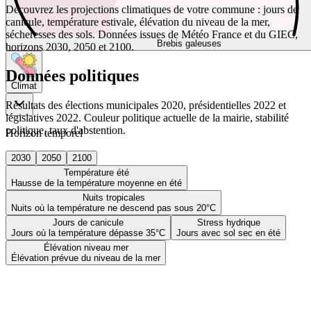
Découvrez les projections climatiques de votre commune : jours de
canicule, température estivale, élévation du niveau de la mer,
sécheresses des sols. Données issues de Météo France et du GIEC,
Brebis galeuses
horizons 2030, 2050 et 2100.
Données politiques
Climat
Résultats des élections municipales 2020, présidentielles 2022 et
législatives 2022. Couleur politique actuelle de la mairie, stabilité
politique, taux d'abstention.
Horizon temporel
2030
2050
2100
Température été
Hausse de la température moyenne en été
Nuits tropicales
Nuits où la température ne descend pas sous 20°C
Jours de canicule
Stress hydrique
Jours où la température dépasse 35°C
Jours avec sol sec en été
Élévation niveau mer
Élévation prévue du niveau de la mer