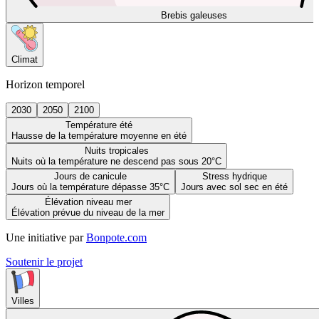
Brebis galeuses
Climat
Horizon temporel
2030
2050
2100
Température été
Hausse de la température moyenne en été
Nuits tropicales
Nuits où la température ne descend pas sous 20°C
Jours de canicule
Stress hydrique
Jours où la température dépasse 35°C
Jours avec sol sec en été
Élévation niveau mer
Élévation prévue du niveau de la mer
Une initiative par
Bonpote.com
Soutenir le projet
Villes