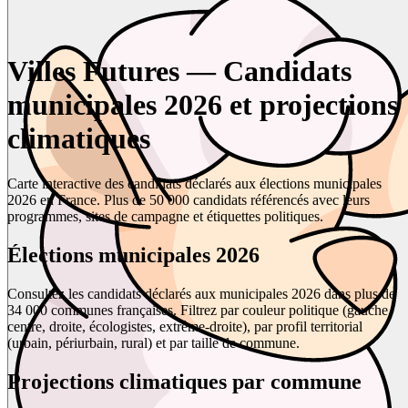
Villes Futures — Candidats
municipales 2026 et projections
climatiques
Carte interactive des candidats déclarés aux élections municipales
2026 en France. Plus de 50 000 candidats référencés avec leurs
programmes, sites de campagne et étiquettes politiques.
Élections municipales 2026
Consultez les candidats déclarés aux municipales 2026 dans plus de
34 000 communes françaises. Filtrez par couleur politique (gauche,
centre, droite, écologistes, extrême-droite), par profil territorial
(urbain, périurbain, rural) et par taille de commune.
Projections climatiques par commune