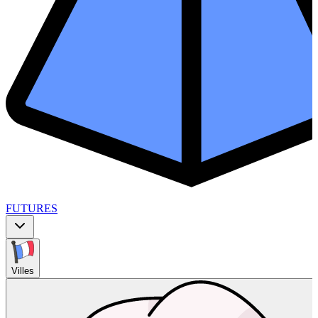
FUTURES
Villes