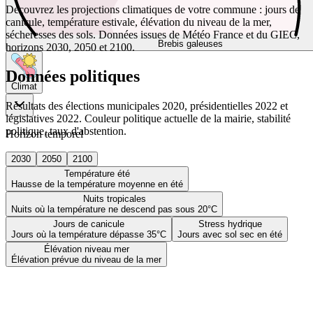
Découvrez les projections climatiques de votre commune : jours de
canicule, température estivale, élévation du niveau de la mer,
sécheresses des sols. Données issues de Météo France et du GIEC,
Brebis galeuses
horizons 2030, 2050 et 2100.
Données politiques
Climat
Résultats des élections municipales 2020, présidentielles 2022 et
législatives 2022. Couleur politique actuelle de la mairie, stabilité
politique, taux d'abstention.
Horizon temporel
2030
2050
2100
Température été
Hausse de la température moyenne en été
Nuits tropicales
Nuits où la température ne descend pas sous 20°C
Jours de canicule
Stress hydrique
Jours où la température dépasse 35°C
Jours avec sol sec en été
Élévation niveau mer
Élévation prévue du niveau de la mer