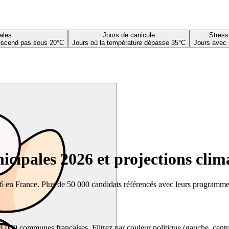
ales
Jours de canicule
Stress
descend pas sous 20°C
Jours où la température dépasse 35°C
Jours avec 
cipales 2026 et projections clim
26 en France. Plus de 50 000 candidats référencés avec leurs programmes,
00 communes françaises. Filtrez par couleur politique (gauche, centre, dr