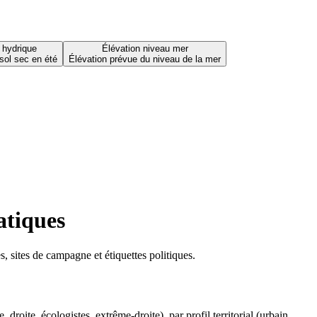
 hydrique
Élévation niveau mer
sol sec en été
Élévation prévue du niveau de la mer
atiques
 sites de campagne et étiquettes politiques.
oite, écologistes, extrême-droite), par profil territorial (urbain,