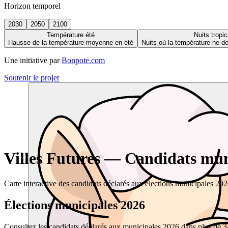
Horizon temporel
2030
2050
2100
Température été
Nuits tropic
Hausse de la température moyenne en été
Nuits où la température ne 
Une initiative par
Bonpote.com
Soutenir le projet
Villes Futures — Candidats muni
Carte interactive des candidats déclarés aux élections municipales 20
Élections municipales 2026
Consultez les candidats déclarés aux municipales 2026 dans plus de 34 0