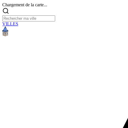
Chargement de la carte...
VILLES