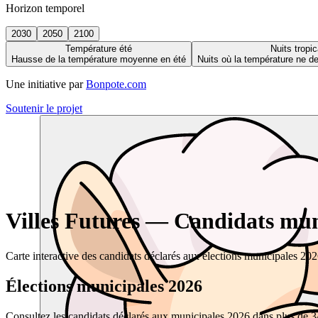
Horizon temporel
2030
2050
2100
Température été
Nuits tropic
Hausse de la température moyenne en été
Nuits où la température ne 
Une initiative par
Bonpote.com
Soutenir le projet
Villes Futures — Candidats muni
Carte interactive des candidats déclarés aux élections municipales 20
Élections municipales 2026
Consultez les candidats déclarés aux municipales 2026 dans plus de 34 0