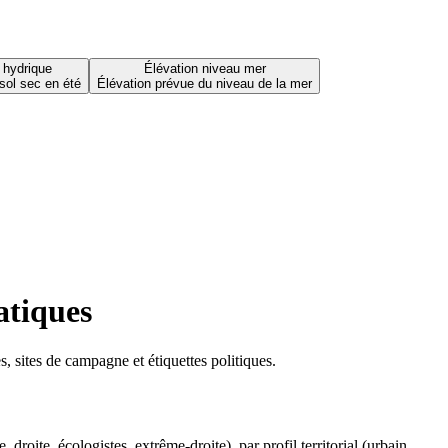
 hydrique
Élévation niveau mer
sol sec en été
Élévation prévue du niveau de la mer
atiques
 sites de campagne et étiquettes politiques.
oite, écologistes, extrême-droite), par profil territorial (urbain,