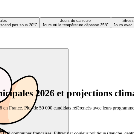
ales
Jours de canicule
Stress
descend pas sous 20°C
Jours où la température dépasse 35°C
Jours avec 
cipales 2026 et projections clim
26 en France. Plus de 50 000 candidats référencés avec leurs programmes,
00 communes françaises. Filtrez par couleur politique (gauche, centre, dr