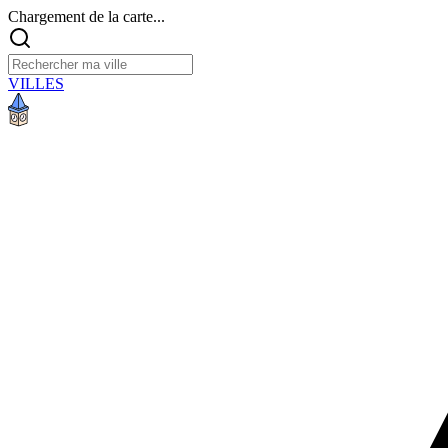
Chargement de la carte...
VILLES