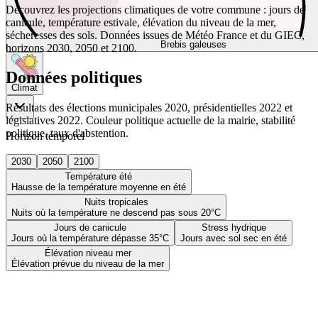
Découvrez les projections climatiques de votre commune : jours de
canicule, température estivale, élévation du niveau de la mer,
sécheresses des sols. Données issues de Météo France et du GIEC,
Brebis galeuses
horizons 2030, 2050 et 2100.
Données politiques
Climat
Résultats des élections municipales 2020, présidentielles 2022 et
législatives 2022. Couleur politique actuelle de la mairie, stabilité
politique, taux d'abstention.
Horizon temporel
2030
2050
2100
Température été
Hausse de la température moyenne en été
Nuits tropicales
Nuits où la température ne descend pas sous 20°C
Jours de canicule
Stress hydrique
Jours où la température dépasse 35°C
Jours avec sol sec en été
Élévation niveau mer
Élévation prévue du niveau de la mer