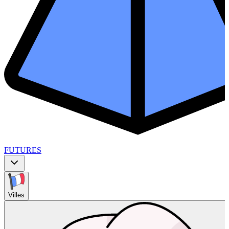
FUTURES
Villes