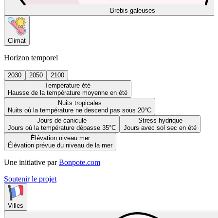
Brebis galeuses
Climat
Horizon temporel
2030
2050
2100
Température été
Hausse de la température moyenne en été
Nuits tropicales
Nuits où la température ne descend pas sous 20°C
Jours de canicule
Stress hydrique
Jours où la température dépasse 35°C
Jours avec sol sec en été
Élévation niveau mer
Élévation prévue du niveau de la mer
Une initiative par
Bonpote.com
Soutenir le projet
Villes