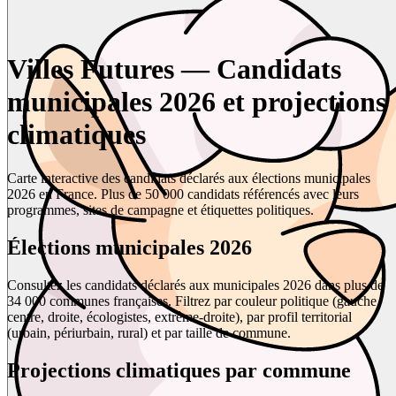
Villes Futures — Candidats
municipales 2026 et projections
climatiques
Carte interactive des candidats déclarés aux élections municipales
2026 en France. Plus de 50 000 candidats référencés avec leurs
programmes, sites de campagne et étiquettes politiques.
Élections municipales 2026
Consultez les candidats déclarés aux municipales 2026 dans plus de
34 000 communes françaises. Filtrez par couleur politique (gauche,
centre, droite, écologistes, extrême-droite), par profil territorial
(urbain, périurbain, rural) et par taille de commune.
Projections climatiques par commune