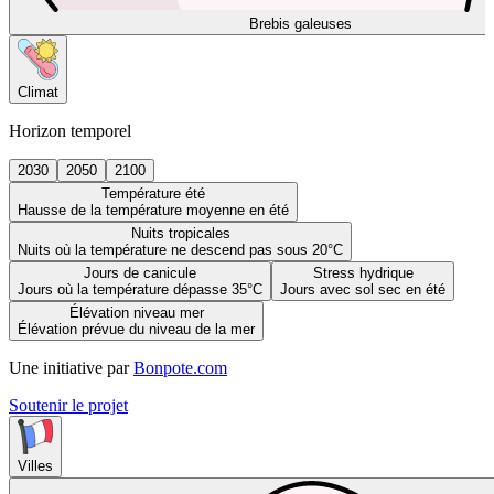
Brebis galeuses
Climat
Horizon temporel
2030
2050
2100
Température été
Hausse de la température moyenne en été
Nuits tropicales
Nuits où la température ne descend pas sous 20°C
Jours de canicule
Stress hydrique
Jours où la température dépasse 35°C
Jours avec sol sec en été
Élévation niveau mer
Élévation prévue du niveau de la mer
Une initiative par
Bonpote.com
Soutenir le projet
Villes