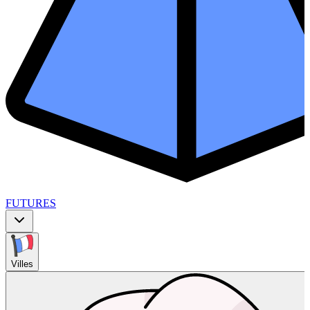
FUTURES
Villes