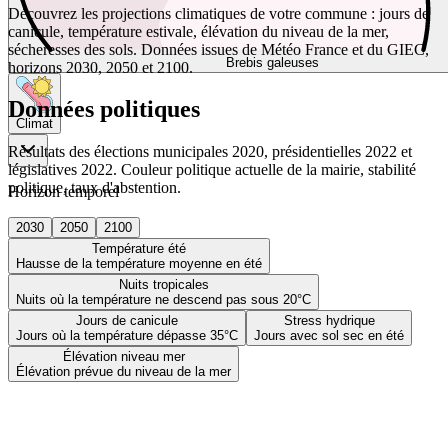
Découvrez les projections climatiques de votre commune : jours de
canicule, température estivale, élévation du niveau de la mer,
sécheresses des sols. Données issues de Météo France et du GIEC,
Brebis galeuses
horizons 2030, 2050 et 2100.
Données politiques
Climat
Résultats des élections municipales 2020, présidentielles 2022 et
législatives 2022. Couleur politique actuelle de la mairie, stabilité
politique, taux d'abstention.
Horizon temporel
2030
2050
2100
Température été
Hausse de la température moyenne en été
Nuits tropicales
Nuits où la température ne descend pas sous 20°C
Jours de canicule
Stress hydrique
Jours où la température dépasse 35°C
Jours avec sol sec en été
Élévation niveau mer
Élévation prévue du niveau de la mer