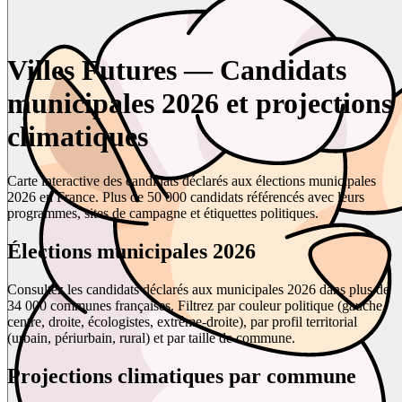
Villes Futures — Candidats
municipales 2026 et projections
climatiques
Carte interactive des candidats déclarés aux élections municipales
2026 en France. Plus de 50 000 candidats référencés avec leurs
programmes, sites de campagne et étiquettes politiques.
Élections municipales 2026
Consultez les candidats déclarés aux municipales 2026 dans plus de
34 000 communes françaises. Filtrez par couleur politique (gauche,
centre, droite, écologistes, extrême-droite), par profil territorial
(urbain, périurbain, rural) et par taille de commune.
Projections climatiques par commune