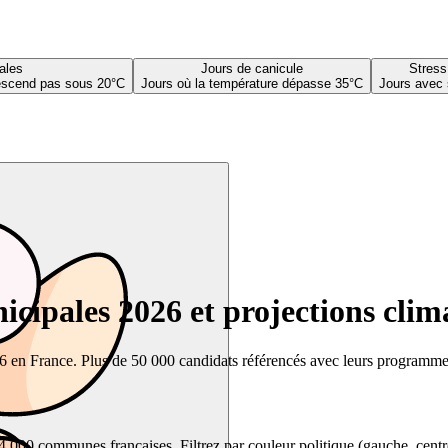
ales
Jours de canicule
Stress
descend pas sous 20°C
Jours où la température dépasse 35°C
Jours avec 
cipales 2026 et projections clim
26 en France. Plus de 50 000 candidats référencés avec leurs programmes,
00 communes françaises. Filtrez par couleur politique (gauche, centre, dr