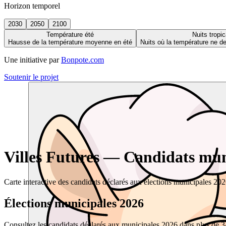
Horizon temporel
2030
2050
2100
Température été
Nuits tropic
Hausse de la température moyenne en été
Nuits où la température ne 
Une initiative par
Bonpote.com
Soutenir le projet
Villes Futures — Candidats muni
Carte interactive des candidats déclarés aux élections municipales 20
Élections municipales 2026
Consultez les candidats déclarés aux municipales 2026 dans plus de 34 0