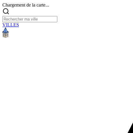
Chargement de la carte...
VILLES