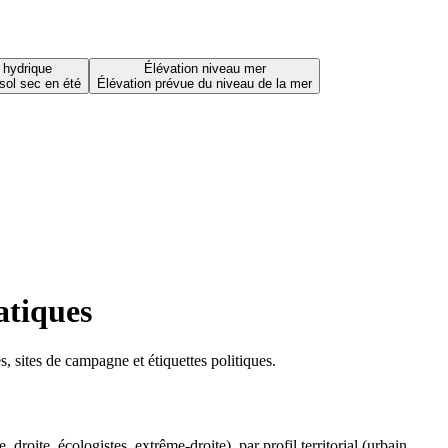
 hydrique
Élévation niveau mer
sol sec en été
Élévation prévue du niveau de la mer
atiques
 sites de campagne et étiquettes politiques.
oite, écologistes, extrême-droite), par profil territorial (urbain,