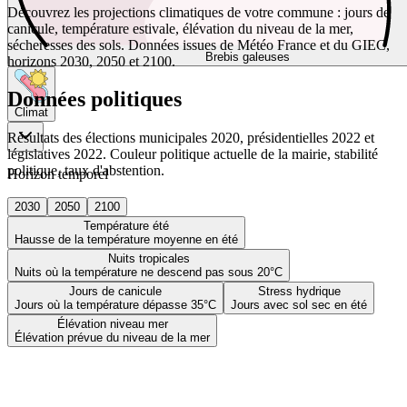
Découvrez les projections climatiques de votre commune : jours de
canicule, température estivale, élévation du niveau de la mer,
sécheresses des sols. Données issues de Météo France et du GIEC,
Brebis galeuses
horizons 2030, 2050 et 2100.
Données politiques
Climat
Résultats des élections municipales 2020, présidentielles 2022 et
législatives 2022. Couleur politique actuelle de la mairie, stabilité
politique, taux d'abstention.
Horizon temporel
2030
2050
2100
Température été
Hausse de la température moyenne en été
Nuits tropicales
Nuits où la température ne descend pas sous 20°C
Jours de canicule
Stress hydrique
Jours où la température dépasse 35°C
Jours avec sol sec en été
Élévation niveau mer
Élévation prévue du niveau de la mer