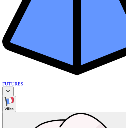
FUTURES
Villes