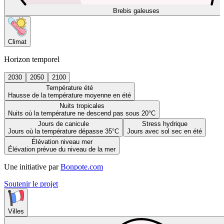
Brebis galeuses
Climat
Horizon temporel
2030
2050
2100
Température été
Hausse de la température moyenne en été
Nuits tropicales
Nuits où la température ne descend pas sous 20°C
Jours de canicule
Stress hydrique
Jours où la température dépasse 35°C
Jours avec sol sec en été
Élévation niveau mer
Élévation prévue du niveau de la mer
Une initiative par
Bonpote.com
Soutenir le projet
Villes