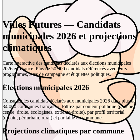
Villes Futures — Candidats
municipales 2026 et projections
climatiques
Carte interactive des candidats déclarés aux élections municipales
2026 en France. Plus de 50 000 candidats référencés avec leurs
programmes, sites de campagne et étiquettes politiques.
Élections municipales 2026
Consultez les candidats déclarés aux municipales 2026 dans plus de
34 000 communes françaises. Filtrez par couleur politique (gauche,
centre, droite, écologistes, extrême-droite), par profil territorial
(urbain, périurbain, rural) et par taille de commune.
Projections climatiques par commune