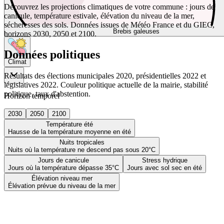
Découvrez les projections climatiques de votre commune : jours de
canicule, température estivale, élévation du niveau de la mer,
sécheresses des sols. Données issues de Météo France et du GIEC,
Brebis galeuses
horizons 2030, 2050 et 2100.
Données politiques
Climat
Résultats des élections municipales 2020, présidentielles 2022 et
législatives 2022. Couleur politique actuelle de la mairie, stabilité
politique, taux d'abstention.
Horizon temporel
2030
2050
2100
Température été
Hausse de la température moyenne en été
Nuits tropicales
Nuits où la température ne descend pas sous 20°C
Jours de canicule
Stress hydrique
Jours où la température dépasse 35°C
Jours avec sol sec en été
Élévation niveau mer
Élévation prévue du niveau de la mer