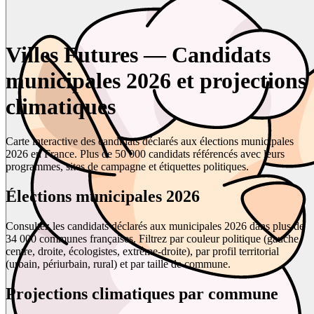
Villes Futures — Candidats
municipales 2026 et projections
climatiques
Carte interactive des candidats déclarés aux élections municipales
2026 en France. Plus de 50 000 candidats référencés avec leurs
programmes, sites de campagne et étiquettes politiques.
Élections municipales 2026
Consultez les candidats déclarés aux municipales 2026 dans plus de
34 000 communes françaises. Filtrez par couleur politique (gauche,
centre, droite, écologistes, extrême-droite), par profil territorial
(urbain, périurbain, rural) et par taille de commune.
Projections climatiques par commune