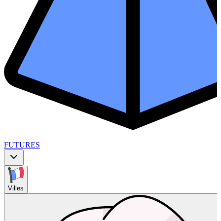
FUTURES
Villes