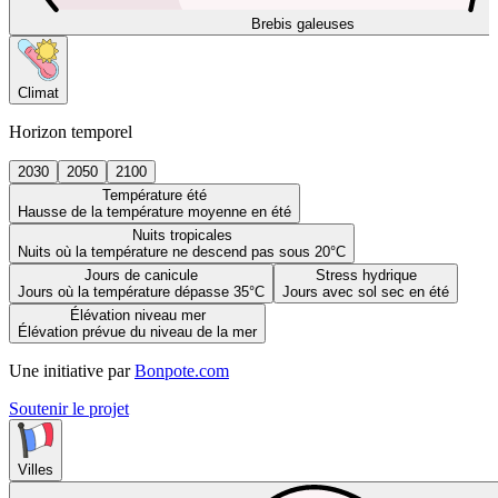
Brebis galeuses
Climat
Horizon temporel
2030
2050
2100
Température été
Hausse de la température moyenne en été
Nuits tropicales
Nuits où la température ne descend pas sous 20°C
Jours de canicule
Stress hydrique
Jours où la température dépasse 35°C
Jours avec sol sec en été
Élévation niveau mer
Élévation prévue du niveau de la mer
Une initiative par
Bonpote.com
Soutenir le projet
Villes