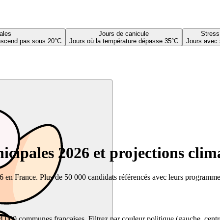
ales
Jours de canicule
Stress
descend pas sous 20°C
Jours où la température dépasse 35°C
Jours avec 
cipales 2026 et projections clim
26 en France. Plus de 50 000 candidats référencés avec leurs programmes,
00 communes françaises. Filtrez par couleur politique (gauche, centre, dr