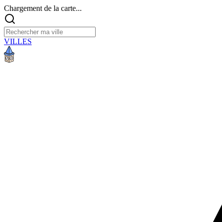
Chargement de la carte...
VILLES