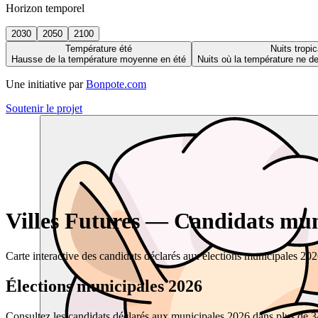
Horizon temporel
2030
2050
2100
Température été
Nuits tropic
Hausse de la température moyenne en été
Nuits où la température ne 
Une initiative par
Bonpote.com
Soutenir le projet
Villes Futures — Candidats muni
Carte interactive des candidats déclarés aux élections municipales 20
Élections municipales 2026
Consultez les candidats déclarés aux municipales 2026 dans plus de 34 0