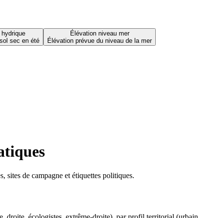
 hydrique
Élévation niveau mer
sol sec en été
Élévation prévue du niveau de la mer
atiques
 sites de campagne et étiquettes politiques.
oite, écologistes, extrême-droite), par profil territorial (urbain,