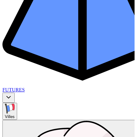
FUTURES
Villes