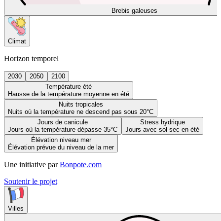
Brebis galeuses
Climat
Horizon temporel
2030
2050
2100
Température été
Hausse de la température moyenne en été
Nuits tropicales
Nuits où la température ne descend pas sous 20°C
Jours de canicule
Stress hydrique
Jours où la température dépasse 35°C
Jours avec sol sec en été
Élévation niveau mer
Élévation prévue du niveau de la mer
Une initiative par
Bonpote.com
Soutenir le projet
Villes