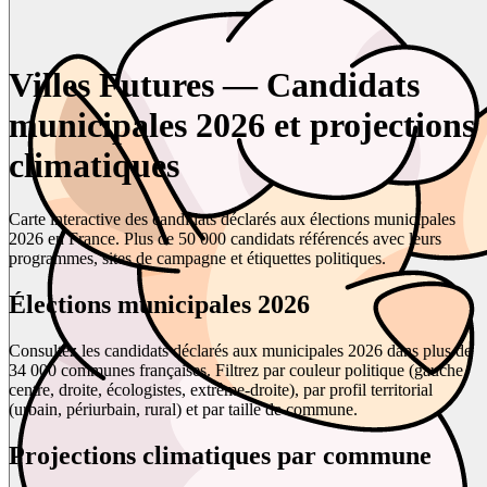
Villes Futures — Candidats
municipales 2026 et projections
climatiques
Carte interactive des candidats déclarés aux élections municipales
2026 en France. Plus de 50 000 candidats référencés avec leurs
programmes, sites de campagne et étiquettes politiques.
Élections municipales 2026
Consultez les candidats déclarés aux municipales 2026 dans plus de
34 000 communes françaises. Filtrez par couleur politique (gauche,
centre, droite, écologistes, extrême-droite), par profil territorial
(urbain, périurbain, rural) et par taille de commune.
Projections climatiques par commune