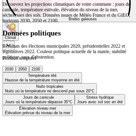
Découvrez les projections climatiques de votre commune : jours de
canicule, température estivale, élévation du niveau de la mer,
sécheresses des sols. Données issues de Météo France et du GIEC,
Brebis galeuses
horizons 2030, 2050 et 2100.
Données politiques
Climat
Résultats des élections municipales 2020, présidentielles 2022 et
législatives 2022. Couleur politique actuelle de la mairie, stabilité
politique, taux d'abstention.
Horizon temporel
2030
2050
2100
Température été
Hausse de la température moyenne en été
Nuits tropicales
Nuits où la température ne descend pas sous 20°C
Jours de canicule
Stress hydrique
Jours où la température dépasse 35°C
Jours avec sol sec en été
Élévation niveau mer
Élévation prévue du niveau de la mer