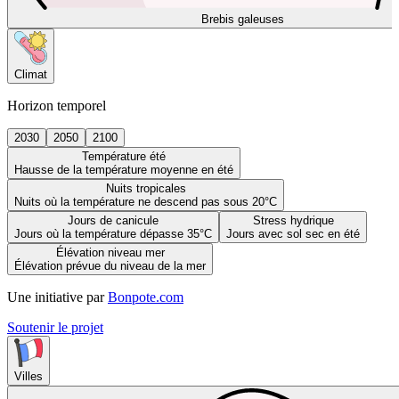
Brebis galeuses
Climat
Horizon temporel
2030
2050
2100
Température été
Hausse de la température moyenne en été
Nuits tropicales
Nuits où la température ne descend pas sous 20°C
Jours de canicule
Stress hydrique
Jours où la température dépasse 35°C
Jours avec sol sec en été
Élévation niveau mer
Élévation prévue du niveau de la mer
Une initiative par
Bonpote.com
Soutenir le projet
Villes