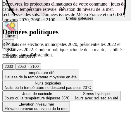
Découvrez les projections climatiques de votre commune : jours de
canicule, température estivale, élévation du niveau de la mer,
sécheresses des sols. Données issues de Météo France et du GIEC,
Brebis galeuses
horizons 2030, 2050 et 2100.
Données politiques
Climat
Résultats des élections municipales 2020, présidentielles 2022 et
législatives 2022. Couleur politique actuelle de la mairie, stabilité
politique, taux d'abstention.
Horizon temporel
2030
2050
2100
Température été
Hausse de la température moyenne en été
Nuits tropicales
Nuits où la température ne descend pas sous 20°C
Jours de canicule
Stress hydrique
Jours où la température dépasse 35°C
Jours avec sol sec en été
Élévation niveau mer
Élévation prévue du niveau de la mer