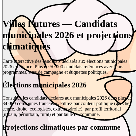
Villes Futures — Candidats
municipales 2026 et projections
climatiques
Carte interactive des candidats déclarés aux élections municipales
2026 en France. Plus de 50 000 candidats référencés avec leurs
programmes, sites de campagne et étiquettes politiques.
Élections municipales 2026
Consultez les candidats déclarés aux municipales 2026 dans plus de
34 000 communes françaises. Filtrez par couleur politique (gauche,
centre, droite, écologistes, extrême-droite), par profil territorial
(urbain, périurbain, rural) et par taille de commune.
Projections climatiques par commune