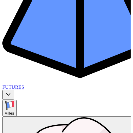
FUTURES
Villes