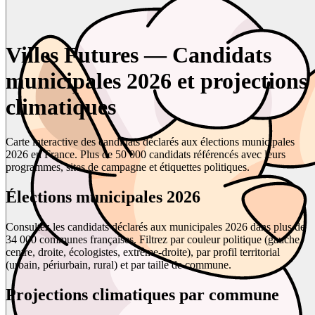
Villes Futures — Candidats
municipales 2026 et projections
climatiques
Carte interactive des candidats déclarés aux élections municipales
2026 en France. Plus de 50 000 candidats référencés avec leurs
programmes, sites de campagne et étiquettes politiques.
Élections municipales 2026
Consultez les candidats déclarés aux municipales 2026 dans plus de
34 000 communes françaises. Filtrez par couleur politique (gauche,
centre, droite, écologistes, extrême-droite), par profil territorial
(urbain, périurbain, rural) et par taille de commune.
Projections climatiques par commune