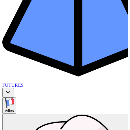
FUTURES
Villes