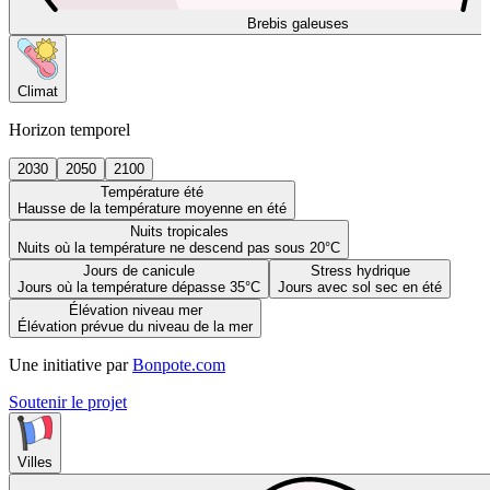
Brebis galeuses
Climat
Horizon temporel
2030
2050
2100
Température été
Hausse de la température moyenne en été
Nuits tropicales
Nuits où la température ne descend pas sous 20°C
Jours de canicule
Stress hydrique
Jours où la température dépasse 35°C
Jours avec sol sec en été
Élévation niveau mer
Élévation prévue du niveau de la mer
Une initiative par
Bonpote.com
Soutenir le projet
Villes