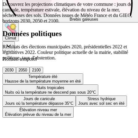
Découvrez les projections climatiques de votre commune : jours de
canicule, température estivale, élévation du niveau de la mer,
sécheresses des sols. Données issues de Météo France et du GIEC,
Brebis galeuses
horizons 2030, 2050 et 2100.
Données politiques
Climat
Résultats des élections municipales 2020, présidentielles 2022 et
législatives 2022. Couleur politique actuelle de la mairie, stabilité
politique, taux d'abstention.
Horizon temporel
2030
2050
2100
Température été
Hausse de la température moyenne en été
Nuits tropicales
Nuits où la température ne descend pas sous 20°C
Jours de canicule
Stress hydrique
Jours où la température dépasse 35°C
Jours avec sol sec en été
Élévation niveau mer
Élévation prévue du niveau de la mer