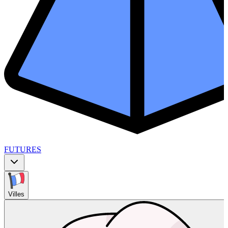
FUTURES
Villes