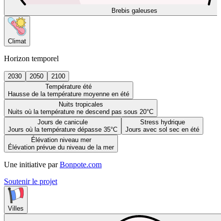
Brebis galeuses
Climat
Horizon temporel
2030
2050
2100
Température été
Hausse de la température moyenne en été
Nuits tropicales
Nuits où la température ne descend pas sous 20°C
Jours de canicule
Stress hydrique
Jours où la température dépasse 35°C
Jours avec sol sec en été
Élévation niveau mer
Élévation prévue du niveau de la mer
Une initiative par
Bonpote.com
Soutenir le projet
Villes