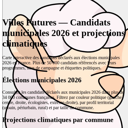
Villes Futures — Candidats
municipales 2026 et projections
climatiques
Carte interactive des candidats déclarés aux élections municipales
2026 en France. Plus de 50 000 candidats référencés avec leurs
programmes, sites de campagne et étiquettes politiques.
Élections municipales 2026
Consultez les candidats déclarés aux municipales 2026 dans plus de
34 000 communes françaises. Filtrez par couleur politique (gauche,
centre, droite, écologistes, extrême-droite), par profil territorial
(urbain, périurbain, rural) et par taille de commune.
Projections climatiques par commune