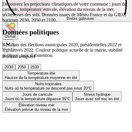
Découvrez les projections climatiques de votre commune : jours de
canicule, température estivale, élévation du niveau de la mer,
sécheresses des sols. Données issues de Météo France et du GIEC,
Brebis galeuses
horizons 2030, 2050 et 2100.
Données politiques
Climat
Résultats des élections municipales 2020, présidentielles 2022 et
législatives 2022. Couleur politique actuelle de la mairie, stabilité
politique, taux d'abstention.
Horizon temporel
2030
2050
2100
Température été
Hausse de la température moyenne en été
Nuits tropicales
Nuits où la température ne descend pas sous 20°C
Jours de canicule
Stress hydrique
Jours où la température dépasse 35°C
Jours avec sol sec en été
Élévation niveau mer
Élévation prévue du niveau de la mer