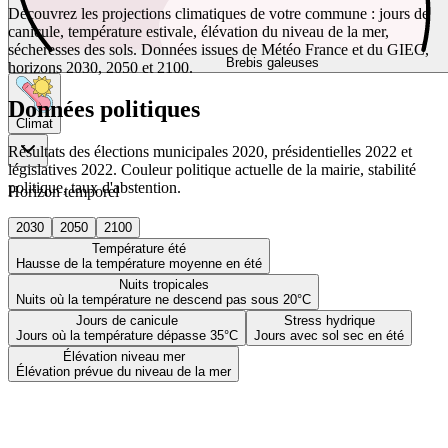
Découvrez les projections climatiques de votre commune : jours de
canicule, température estivale, élévation du niveau de la mer,
sécheresses des sols. Données issues de Météo France et du GIEC,
Brebis galeuses
horizons 2030, 2050 et 2100.
Données politiques
Climat
Résultats des élections municipales 2020, présidentielles 2022 et
législatives 2022. Couleur politique actuelle de la mairie, stabilité
politique, taux d'abstention.
Horizon temporel
2030
2050
2100
Température été
Hausse de la température moyenne en été
Nuits tropicales
Nuits où la température ne descend pas sous 20°C
Jours de canicule
Stress hydrique
Jours où la température dépasse 35°C
Jours avec sol sec en été
Élévation niveau mer
Élévation prévue du niveau de la mer