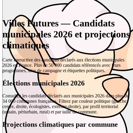
Villes Futures — Candidats
municipales 2026 et projections
climatiques
Carte interactive des candidats déclarés aux élections municipales
2026 en France. Plus de 50 000 candidats référencés avec leurs
programmes, sites de campagne et étiquettes politiques.
Élections municipales 2026
Consultez les candidats déclarés aux municipales 2026 dans plus de
34 000 communes françaises. Filtrez par couleur politique (gauche,
centre, droite, écologistes, extrême-droite), par profil territorial
(urbain, périurbain, rural) et par taille de commune.
Projections climatiques par commune