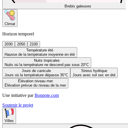
Brebis galeuses
Climat
Horizon temporel
2030
2050
2100
Température été
Hausse de la température moyenne en été
Nuits tropicales
Nuits où la température ne descend pas sous 20°C
Jours de canicule
Stress hydrique
Jours où la température dépasse 35°C
Jours avec sol sec en été
Élévation niveau mer
Élévation prévue du niveau de la mer
Une initiative par
Bonpote.com
Soutenir le projet
Villes