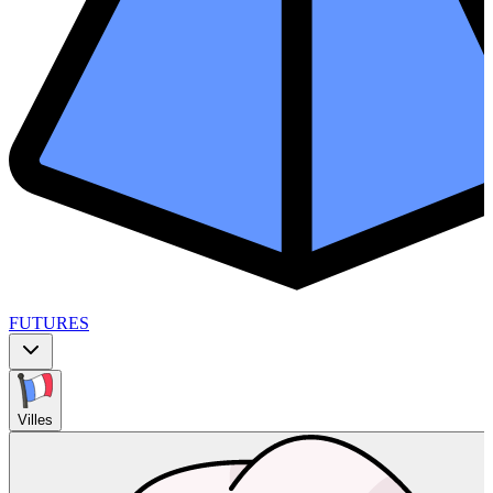
FUTURES
Villes