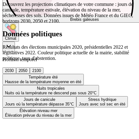
Découvrez les projections climatiques de votre commune : jours de
canicule, température estivale, élévation du niveau de la mer,
sécheresses des sols. Données issues de Météo France et du GIEC,
Brebis galeuses
horizons 2030, 2050 et 2100.
Données politiques
Climat
Résultats des élections municipales 2020, présidentielles 2022 et
législatives 2022. Couleur politique actuelle de la mairie, stabilité
politique, taux d'abstention.
Horizon temporel
2030
2050
2100
Température été
Hausse de la température moyenne en été
Nuits tropicales
Nuits où la température ne descend pas sous 20°C
Jours de canicule
Stress hydrique
Jours où la température dépasse 35°C
Jours avec sol sec en été
Élévation niveau mer
Élévation prévue du niveau de la mer