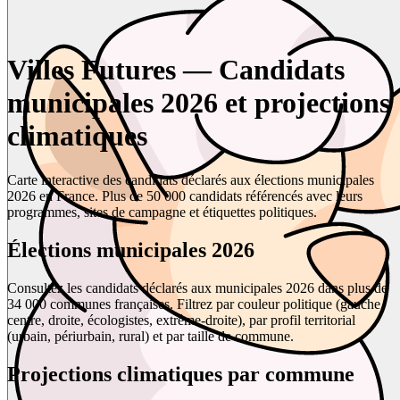
Villes Futures — Candidats
municipales 2026 et projections
climatiques
Carte interactive des candidats déclarés aux élections municipales
2026 en France. Plus de 50 000 candidats référencés avec leurs
programmes, sites de campagne et étiquettes politiques.
Élections municipales 2026
Consultez les candidats déclarés aux municipales 2026 dans plus de
34 000 communes françaises. Filtrez par couleur politique (gauche,
centre, droite, écologistes, extrême-droite), par profil territorial
(urbain, périurbain, rural) et par taille de commune.
Projections climatiques par commune