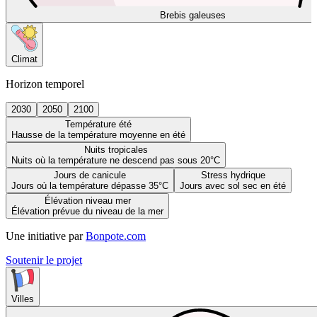
Brebis galeuses
Climat
Horizon temporel
2030
2050
2100
Température été
Hausse de la température moyenne en été
Nuits tropicales
Nuits où la température ne descend pas sous 20°C
Jours de canicule
Stress hydrique
Jours où la température dépasse 35°C
Jours avec sol sec en été
Élévation niveau mer
Élévation prévue du niveau de la mer
Une initiative par
Bonpote.com
Soutenir le projet
Villes