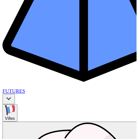
FUTURES
Villes