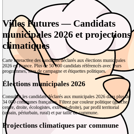
Villes Futures — Candidats
municipales 2026 et projections
climatiques
Carte interactive des candidats déclarés aux élections municipales
2026 en France. Plus de 50 000 candidats référencés avec leurs
programmes, sites de campagne et étiquettes politiques.
Élections municipales 2026
Consultez les candidats déclarés aux municipales 2026 dans plus de
34 000 communes françaises. Filtrez par couleur politique (gauche,
centre, droite, écologistes, extrême-droite), par profil territorial
(urbain, périurbain, rural) et par taille de commune.
Projections climatiques par commune