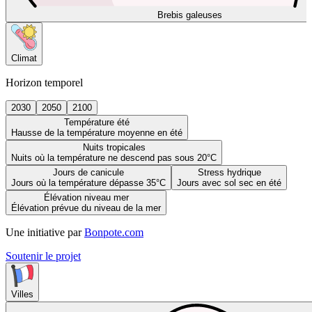
Brebis galeuses
Climat
Horizon temporel
2030
2050
2100
Température été
Hausse de la température moyenne en été
Nuits tropicales
Nuits où la température ne descend pas sous 20°C
Jours de canicule
Stress hydrique
Jours où la température dépasse 35°C
Jours avec sol sec en été
Élévation niveau mer
Élévation prévue du niveau de la mer
Une initiative par
Bonpote.com
Soutenir le projet
Villes