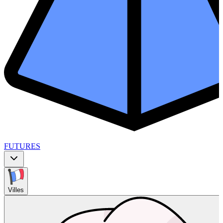
FUTURES
Villes