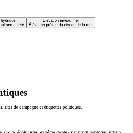
 hydrique
Élévation niveau mer
sol sec en été
Élévation prévue du niveau de la mer
atiques
 sites de campagne et étiquettes politiques.
oite, écologistes, extrême-droite), par profil territorial (urbain,