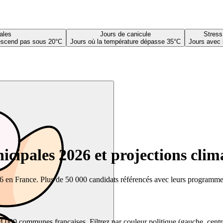
ales
Jours de canicule
Stress
descend pas sous 20°C
Jours où la température dépasse 35°C
Jours avec 
cipales 2026 et projections clim
26 en France. Plus de 50 000 candidats référencés avec leurs programmes,
00 communes françaises. Filtrez par couleur politique (gauche, centre, dr