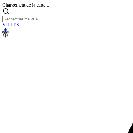
Chargement de la carte...
VILLES