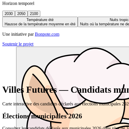
Horizon temporel
2030
2050
2100
Température été
Nuits tropic
Hausse de la température moyenne en été
Nuits où la température ne 
Une initiative par
Bonpote.com
Soutenir le projet
Villes Futures — Candidats muni
Carte interactive des candidats déclarés aux élections municipales 20
Élections municipales 2026
Consultez les candidats déclarés aux municipales 2026 dans plus de 34 0