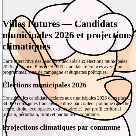
Villes Futures — Candidats
municipales 2026 et projections
climatiques
Carte interactive des candidats déclarés aux élections municipales
2026 en France. Plus de 50 000 candidats référencés avec leurs
programmes, sites de campagne et étiquettes politiques.
Élections municipales 2026
Consultez les candidats déclarés aux municipales 2026 dans plus de
34 000 communes françaises. Filtrez par couleur politique (gauche,
centre, droite, écologistes, extrême-droite), par profil territorial
(urbain, périurbain, rural) et par taille de commune.
Projections climatiques par commune