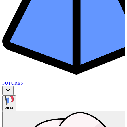
FUTURES
Villes