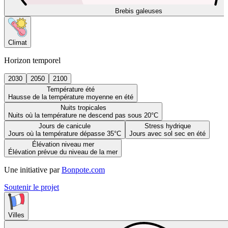
Brebis galeuses
Climat
Horizon temporel
2030
2050
2100
Température été
Hausse de la température moyenne en été
Nuits tropicales
Nuits où la température ne descend pas sous 20°C
Jours de canicule
Stress hydrique
Jours où la température dépasse 35°C
Jours avec sol sec en été
Élévation niveau mer
Élévation prévue du niveau de la mer
Une initiative par
Bonpote.com
Soutenir le projet
Villes