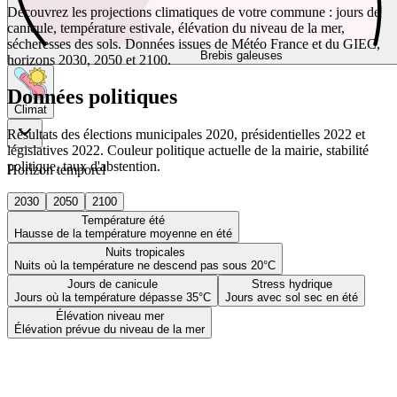
Découvrez les projections climatiques de votre commune : jours de
canicule, température estivale, élévation du niveau de la mer,
sécheresses des sols. Données issues de Météo France et du GIEC,
Brebis galeuses
horizons 2030, 2050 et 2100.
Données politiques
Climat
Résultats des élections municipales 2020, présidentielles 2022 et
législatives 2022. Couleur politique actuelle de la mairie, stabilité
politique, taux d'abstention.
Horizon temporel
2030
2050
2100
Température été
Hausse de la température moyenne en été
Nuits tropicales
Nuits où la température ne descend pas sous 20°C
Jours de canicule
Stress hydrique
Jours où la température dépasse 35°C
Jours avec sol sec en été
Élévation niveau mer
Élévation prévue du niveau de la mer