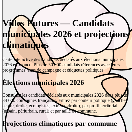
Villes Futures — Candidats
municipales 2026 et projections
climatiques
Carte interactive des candidats déclarés aux élections municipales
2026 en France. Plus de 50 000 candidats référencés avec leurs
programmes, sites de campagne et étiquettes politiques.
Élections municipales 2026
Consultez les candidats déclarés aux municipales 2026 dans plus de
34 000 communes françaises. Filtrez par couleur politique (gauche,
centre, droite, écologistes, extrême-droite), par profil territorial
(urbain, périurbain, rural) et par taille de commune.
Projections climatiques par commune