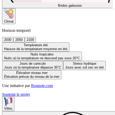
Brebis galeuses
Climat
Horizon temporel
2030
2050
2100
Température été
Hausse de la température moyenne en été
Nuits tropicales
Nuits où la température ne descend pas sous 20°C
Jours de canicule
Stress hydrique
Jours où la température dépasse 35°C
Jours avec sol sec en été
Élévation niveau mer
Élévation prévue du niveau de la mer
Une initiative par
Bonpote.com
Soutenir le projet
Villes