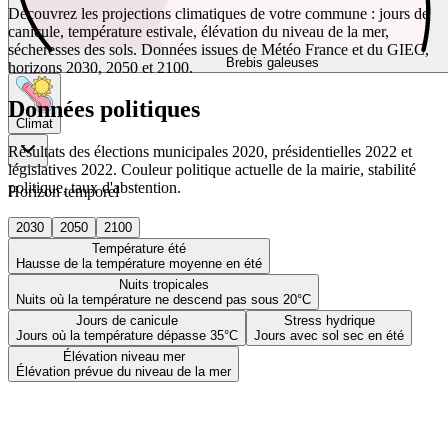
Découvrez les projections climatiques de votre commune : jours de
canicule, température estivale, élévation du niveau de la mer,
sécheresses des sols. Données issues de Météo France et du GIEC,
Brebis galeuses
horizons 2030, 2050 et 2100.
Données politiques
Climat
Résultats des élections municipales 2020, présidentielles 2022 et
législatives 2022. Couleur politique actuelle de la mairie, stabilité
politique, taux d'abstention.
Horizon temporel
2030
2050
2100
Température été
Hausse de la température moyenne en été
Nuits tropicales
Nuits où la température ne descend pas sous 20°C
Jours de canicule
Stress hydrique
Jours où la température dépasse 35°C
Jours avec sol sec en été
Élévation niveau mer
Élévation prévue du niveau de la mer