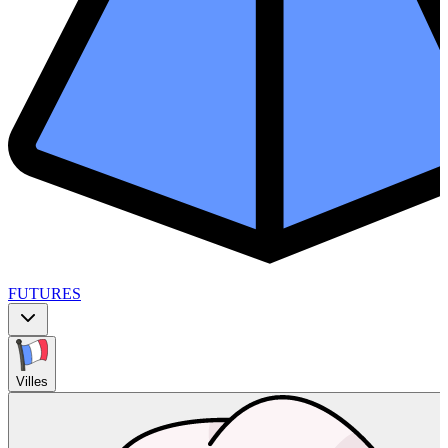
FUTURES
Villes