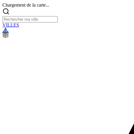
Chargement de la carte...
VILLES