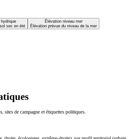
 hydrique
Élévation niveau mer
sol sec en été
Élévation prévue du niveau de la mer
atiques
 sites de campagne et étiquettes politiques.
oite, écologistes, extrême-droite), par profil territorial (urbain,