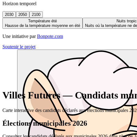
Horizon temporel
2030
2050
2100
Température été
Nuits tropic
Hausse de la température moyenne en été
Nuits où la température ne 
Une initiative par
Bonpote.com
Soutenir le projet
Villes Futures — Candidats muni
Carte interactive des candidats déclarés aux élections municipales 20
Élections municipales 2026
Consultez les candidats déclarés aux municipales 2026 dans plus de 34 0