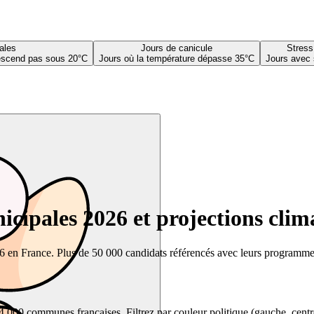
ales
Jours de canicule
Stress
descend pas sous 20°C
Jours où la température dépasse 35°C
Jours avec 
cipales 2026 et projections clim
26 en France. Plus de 50 000 candidats référencés avec leurs programmes,
00 communes françaises. Filtrez par couleur politique (gauche, centre, dr