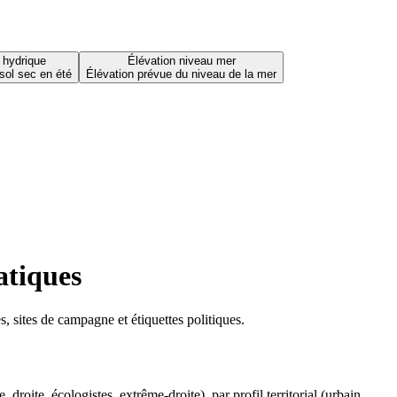
 hydrique
Élévation niveau mer
sol sec en été
Élévation prévue du niveau de la mer
atiques
 sites de campagne et étiquettes politiques.
oite, écologistes, extrême-droite), par profil territorial (urbain,