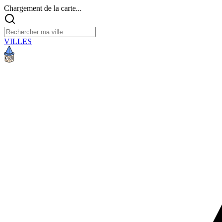
Chargement de la carte...
VILLES