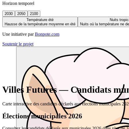
Horizon temporel
2030
2050
2100
Température été
Nuits tropic
Hausse de la température moyenne en été
Nuits où la température ne 
Une initiative par
Bonpote.com
Soutenir le projet
Villes Futures — Candidats muni
Carte interactive des candidats déclarés aux élections municipales 20
Élections municipales 2026
Consultez les candidats déclarés aux municipales 2026 dans plus de 34 0