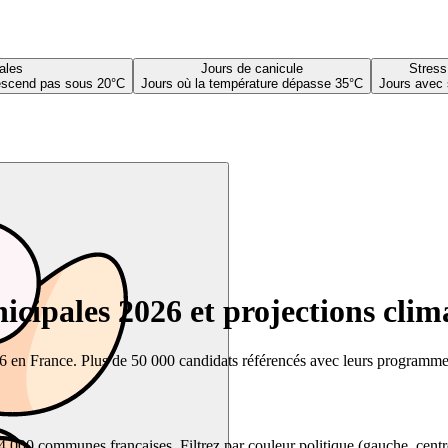
ales
Jours de canicule
Stress
descend pas sous 20°C
Jours où la température dépasse 35°C
Jours avec 
cipales 2026 et projections clim
26 en France. Plus de 50 000 candidats référencés avec leurs programmes,
00 communes françaises. Filtrez par couleur politique (gauche, centre, dr