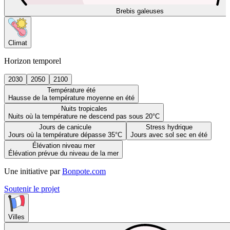
Brebis galeuses
Climat
Horizon temporel
2030
2050
2100
Température été
Hausse de la température moyenne en été
Nuits tropicales
Nuits où la température ne descend pas sous 20°C
Jours de canicule
Stress hydrique
Jours où la température dépasse 35°C
Jours avec sol sec en été
Élévation niveau mer
Élévation prévue du niveau de la mer
Une initiative par
Bonpote.com
Soutenir le projet
Villes