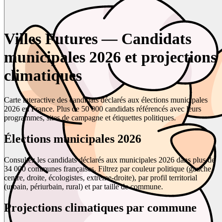
Villes Futures — Candidats
municipales 2026 et projections
climatiques
Carte interactive des candidats déclarés aux élections municipales
2026 en France. Plus de 50 000 candidats référencés avec leurs
programmes, sites de campagne et étiquettes politiques.
Élections municipales 2026
Consultez les candidats déclarés aux municipales 2026 dans plus de
34 000 communes françaises. Filtrez par couleur politique (gauche,
centre, droite, écologistes, extrême-droite), par profil territorial
(urbain, périurbain, rural) et par taille de commune.
Projections climatiques par commune