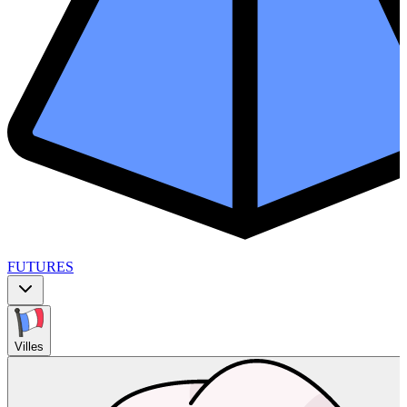
FUTURES
Villes