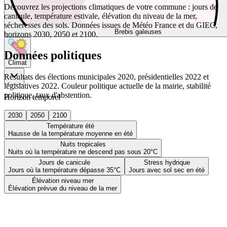
Découvrez les projections climatiques de votre commune : jours de
canicule, température estivale, élévation du niveau de la mer,
sécheresses des sols. Données issues de Météo France et du GIEC,
Brebis galeuses
horizons 2030, 2050 et 2100.
Données politiques
Climat
Résultats des élections municipales 2020, présidentielles 2022 et
législatives 2022. Couleur politique actuelle de la mairie, stabilité
politique, taux d'abstention.
Horizon temporel
2030
2050
2100
Température été
Hausse de la température moyenne en été
Nuits tropicales
Nuits où la température ne descend pas sous 20°C
Jours de canicule
Stress hydrique
Jours où la température dépasse 35°C
Jours avec sol sec en été
Élévation niveau mer
Élévation prévue du niveau de la mer