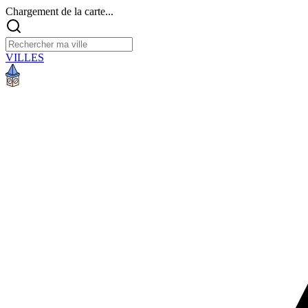
Chargement de la carte...
VILLES