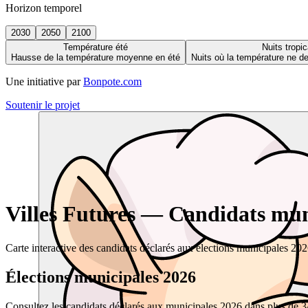
Horizon temporel
2030
2050
2100
Température été
Nuits tropic
Hausse de la température moyenne en été
Nuits où la température ne 
Une initiative par
Bonpote.com
Soutenir le projet
Villes Futures — Candidats muni
Carte interactive des candidats déclarés aux élections municipales 20
Élections municipales 2026
Consultez les candidats déclarés aux municipales 2026 dans plus de 34 0