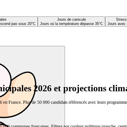
ales
Jours de canicule
Stress
descend pas sous 20°C
Jours où la température dépasse 35°C
Jours avec 
cipales 2026 et projections clim
26 en France. Plus de 50 000 candidats référencés avec leurs programmes,
00 communes françaises. Filtrez par couleur politique (gauche, centre, dr