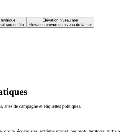
 hydrique
Élévation niveau mer
sol sec en été
Élévation prévue du niveau de la mer
atiques
 sites de campagne et étiquettes politiques.
oite, écologistes, extrême-droite), par profil territorial (urbain,